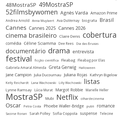
49MostraSP
48MostraSP
52filmsbywomen
Agnès Varda
Amazon Prime
Brasil
Andrea Arnold
Ava DuVernay
biografia
Anna Muylaert
Cannes
Cannes 2025
Cannes 2026
cobertura
cinema brasileiro
Claire Denis
Céline Sciamma
comédia
Dee Rees
Dia das Bruxas
drama
documentário
entrevista
festival
Fleabag
Fleabag por Elas
ficção científica
Greta Gerwig
Gabriela Amaral Almeida
Halloween
Jane Campion
Juliana Rojas
Julia Ducournau
Kathryn Bigelow
listas
Kelly Reichardt
Lana Wachowski
Lilly Wachowski
Margot Robbie
Lynne Ramsay
Lúcia Murat
Marielle Heller
MostraSP
Netflix
Mubi
olhardecinema
Oscar
romance
Phoebe Waller-Bridge
Petra Costa
publi
suspense
Sofia Coppola
Sarah Polley
Telecine
Saoirse Ronan