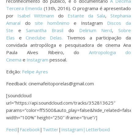
reconhecimento do público, e o documentário
A Décima
Terceira Emenda
(13th, 2016). O programa é apresentado
por
Isabel Wittmann
do
Estante da Sala
,
Stephania
Amaral
do
site homônimo
e Instagram
Discos da
Ste
e
Samantha Brasil
do
Delirium Nerd
,
Sobre
Elas
e
Cineclube Delas.
Tivemos a participação da
convidada antropóloga e pesquisadora de cinema Ana
Paula Alves Ribeiro, do
Antropologia do
Cinema
e
Instagram
pessoal.
Edição:
Felipe Ayres
Feedback: cinemafeitoporelas@gmail.com
[soundcloud
url=”https://api.soundcloud.com/tracks/352813625″
params=”color=ff5500&auto_play=false&hide_related=fals
width=”100%” height=”250″ iframe=”true”/]
Feed
|
Facebook
|
Twitter
|
Instagram|
Letterboxd