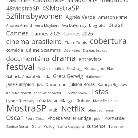
43MostraSP
44MostraSP
47MostraSp
42MostraSP
49MostraSP
48MostraSP
52filmsbywomen
Agnès Varda
Amazon Prime
Brasil
Andrea Arnold
Ava DuVernay
biografia
Anna Muylaert
Cannes
Cannes 2025
Cannes 2026
cobertura
cinema brasileiro
Claire Denis
Céline Sciamma
comédia
Dee Rees
Dia das Bruxas
drama
documentário
entrevista
festival
Fleabag
Fleabag por Elas
ficção científica
Greta Gerwig
Gabriela Amaral Almeida
Halloween
Jane Campion
Juliana Rojas
Julia Ducournau
Kathryn Bigelow
listas
Kelly Reichardt
Lana Wachowski
Lilly Wachowski
Margot Robbie
Lynne Ramsay
Lúcia Murat
Marielle Heller
MostraSP
Netflix
Mubi
olhardecinema
Oscar
romance
Phoebe Waller-Bridge
Petra Costa
publi
suspense
Sofia Coppola
Sarah Polley
Telecine
Saoirse Ronan