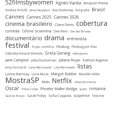
52filmsbywomen
Agnès Varda
Amazon Prime
Brasil
Andrea Arnold
Ava DuVernay
biografia
Anna Muylaert
Cannes
Cannes 2025
Cannes 2026
cobertura
cinema brasileiro
Claire Denis
Céline Sciamma
comédia
Dee Rees
Dia das Bruxas
drama
documentário
entrevista
festival
Fleabag
Fleabag por Elas
ficção científica
Greta Gerwig
Gabriela Amaral Almeida
Halloween
Jane Campion
Juliana Rojas
Julia Ducournau
Kathryn Bigelow
listas
Kelly Reichardt
Lana Wachowski
Lilly Wachowski
Margot Robbie
Lynne Ramsay
Lúcia Murat
Marielle Heller
MostraSP
Netflix
Mubi
olhardecinema
Oscar
romance
Phoebe Waller-Bridge
Petra Costa
publi
suspense
Sofia Coppola
Sarah Polley
Telecine
Saoirse Ronan