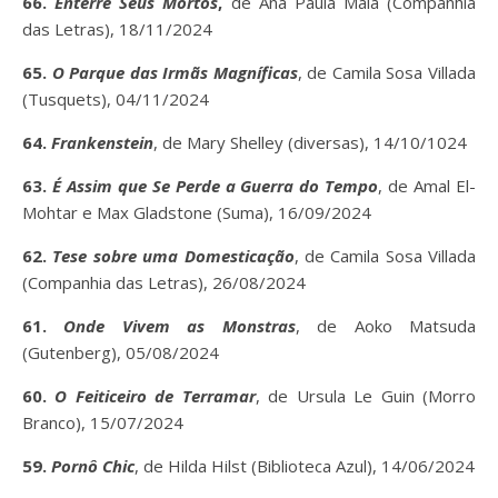
66.
Enterre Seus Mortos
,
de Ana Paula Maia (Companhia
das Letras), 18/11/2024
65.
O Parque das Irmãs Magníficas
, de Camila Sosa Villada
(Tusquets), 04/11/2024
64.
Frankenstein
, de Mary Shelley (diversas), 14/10/1024
63.
É Assim que Se Perde a Guerra do Tempo
, de Amal El-
Mohtar e Max Gladstone (Suma), 16/09/2024
62.
Tese sobre uma Domesticação
, de Camila Sosa Villada
(Companhia das Letras), 26/08/2024
61.
Onde Vivem as Monstras
, de Aoko Matsuda
(Gutenberg), 05/08/2024
60.
O Feiticeiro de Terramar
, de Ursula Le Guin (Morro
Branco), 15/07/2024
59.
Pornô Chic
, de Hilda Hilst (Biblioteca Azul), 14/06/2024