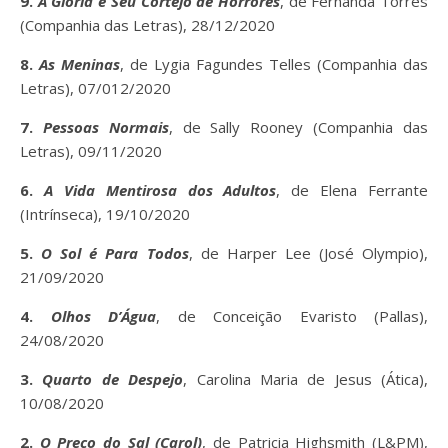
9.
A Glória e Seu Cortejo de Horrores
, de Fernanda Torres
(Companhia das Letras), 28/12/2020
8.
As Meninas
, de Lygia Fagundes Telles (Companhia das
Letras), 07/012/2020
7.
Pessoas Normais
, de Sally Rooney (Companhia das
Letras), 09/11/2020
6.
A Vida Mentirosa dos Adultos
, de Elena Ferrante
(Intrínseca), 19/10/2020
5.
O Sol é Para Todos
, de Harper Lee (José Olympio),
21/09/2020
4.
Olhos D’Água
, de Conceição Evaristo (Pallas),
24/08/2020
3.
Quarto de Despejo
, Carolina Maria de Jesus (Ática),
10/08/2020
2.
O Preço do Sal (Carol)
, de Patricia Highsmith (L&PM),