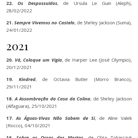
22.
Os Despossuídos
, de Ursula Le Guin (Aleph),
28/02/2022
21.
Sempre Vivemos no Castelo
, de Shirley Jackson (Suma),
24/01/2022
2021
20.
Vá, Coloque um Vigia
, de Harper Lee (José Olympio),
20/12/2021
19.
Kindred
, de Octavia Butler (Morro Branco),
29/11/2021
18.
A Assombração da Casa da Colina
, de Shirley Jackson
(Alfaguara), 25/10/2021
17.
As Águas-Vivas Não Sabem de Si
, de Aline Valek
(Rocco), 04/10/2021
16.
Sobre os Ossos dos Mortos
, de Olga Tokarczuk