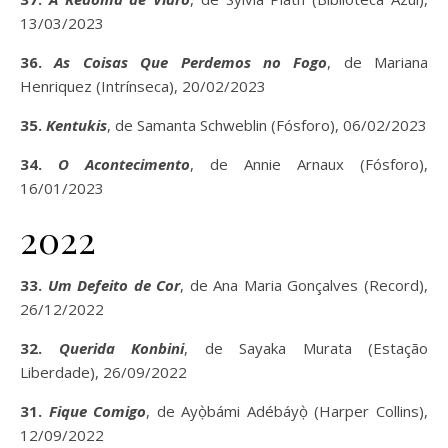
13/03/2023
36.
As Coisas Que Perdemos no Fogo
, de Mariana
Henriquez (Intrínseca), 20/02/2023
35.
Kentukis
, de Samanta Schweblin (Fósforo), 06/02/2023
34.
O Acontecimento
, de Annie Arnaux (Fósforo),
16/01/2023
2022
33.
Um Defeito de Cor
, de Ana Maria Gonçalves (Record),
26/12/2022
32.
Querida Konbini
, de Sayaka Murata (Estação
Liberdade), 26/09/2022
31.
Fique Comigo
, de Ayọ̀bámi Adébáyọ̀ (Harper Collins),
12/09/2022