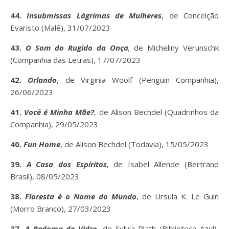
44.
Insubmissas Lágrimas de Mulheres
, de Conceição
Evaristo (Malê),
31/07/2023
43.
O Som do Rugido da Onça
,
de Micheliny Verunschk
(Companhia das Letras), 17/07/2023
42.
Orlando
, de Virginia Woolf (Penguin Companhia),
26/06/2023
41.
Você é Minha Mãe?
, de Alison Bechdel (Quadrinhos da
Companhia), 29/05/2023
40.
Fun Home
, de Alison Bechdel (Todavia), 15/05/2023
39.
A Casa dos Espíritos
, de Isabel Allende (Bertrand
Brasil), 08/05/2023
38.
Floresta é o Nome do Mundo
, de Ursula K. Le Guin
(Morro Branco), 27/03/2023
37.
A Redoma de Vidro
, de Sylvia Plath (Biblioteca Azul),