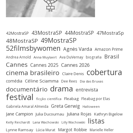
43MostraSP
44MostraSP
47MostraSp
42MostraSP
49MostraSP
48MostraSP
52filmsbywomen
Agnès Varda
Amazon Prime
Brasil
Andrea Arnold
Ava DuVernay
biografia
Anna Muylaert
Cannes
Cannes 2025
Cannes 2026
cobertura
cinema brasileiro
Claire Denis
Céline Sciamma
comédia
Dee Rees
Dia das Bruxas
drama
documentário
entrevista
festival
Fleabag
Fleabag por Elas
ficção científica
Greta Gerwig
Gabriela Amaral Almeida
Halloween
Jane Campion
Juliana Rojas
Julia Ducournau
Kathryn Bigelow
listas
Kelly Reichardt
Lana Wachowski
Lilly Wachowski
Margot Robbie
Lynne Ramsay
Lúcia Murat
Marielle Heller