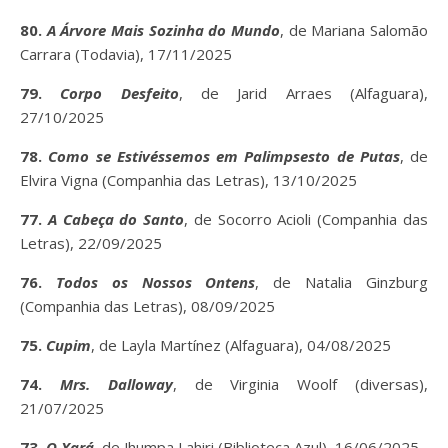
80.
A Árvore Mais Sozinha do Mundo
, de Mariana Salomão
Carrara (Todavia), 17/11/2025
79.
Corpo Desfeito
, de Jarid Arraes (Alfaguara),
27/10/2025
78.
Como se Estivéssemos em Palimpsesto de Putas
, de
Elvira Vigna (Companhia das Letras), 13/10/2025
77.
A Cabeça do Santo
, de Socorro Acioli (Companhia das
Letras), 22/09/2025
76.
Todos os Nossos Ontens
, de Natalia Ginzburg
(Companhia das Letras), 08/09/2025
75.
Cupim
, de Layla Martínez (Alfaguara), 04/08/2025
74.
Mrs. Dalloway
, de Virginia Woolf (diversas),
21/07/2025
73.
O Xará
, de Jhumpa Lahiri (Biblioteca Azul), 16/06/2025