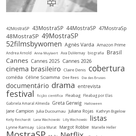
43MostraSP
44MostraSP
47MostraSp
42MostraSP
49MostraSP
48MostraSP
52filmsbywomen
Agnès Varda
Amazon Prime
Brasil
Andrea Arnold
Ava DuVernay
biografia
Anna Muylaert
Cannes
Cannes 2025
Cannes 2026
cobertura
cinema brasileiro
Claire Denis
Céline Sciamma
comédia
Dee Rees
Dia das Bruxas
drama
documentário
entrevista
festival
Fleabag
Fleabag por Elas
ficção científica
Greta Gerwig
Gabriela Amaral Almeida
Halloween
Jane Campion
Juliana Rojas
Julia Ducournau
Kathryn Bigelow
listas
Kelly Reichardt
Lana Wachowski
Lilly Wachowski
Margot Robbie
Lynne Ramsay
Lúcia Murat
Marielle Heller
MostraSP
Netflix