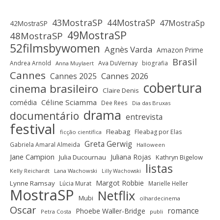
43MostraSP
44MostraSP
47MostraSp
42MostraSP
49MostraSP
48MostraSP
52filmsbywomen
Agnès Varda
Amazon Prime
Brasil
Andrea Arnold
Ava DuVernay
biografia
Anna Muylaert
Cannes
Cannes 2025
Cannes 2026
cobertura
cinema brasileiro
Claire Denis
Céline Sciamma
comédia
Dee Rees
Dia das Bruxas
drama
documentário
entrevista
festival
Fleabag
Fleabag por Elas
ficção científica
Greta Gerwig
Gabriela Amaral Almeida
Halloween
Jane Campion
Juliana Rojas
Julia Ducournau
Kathryn Bigelow
listas
Kelly Reichardt
Lana Wachowski
Lilly Wachowski
Margot Robbie
Lynne Ramsay
Lúcia Murat
Marielle Heller
MostraSP
Netflix
Mubi
olhardecinema
Oscar
romance
Phoebe Waller-Bridge
Petra Costa
publi