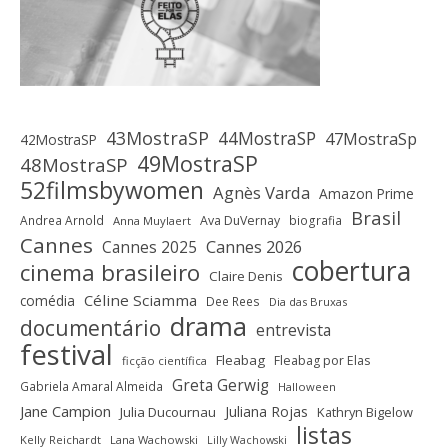
43MostraSP
44MostraSP
47MostraSp
42MostraSP
49MostraSP
48MostraSP
52filmsbywomen
Agnès Varda
Amazon Prime
Brasil
Andrea Arnold
Ava DuVernay
biografia
Anna Muylaert
Cannes
Cannes 2025
Cannes 2026
cobertura
cinema brasileiro
Claire Denis
Céline Sciamma
comédia
Dee Rees
Dia das Bruxas
drama
documentário
entrevista
festival
Fleabag
Fleabag por Elas
ficção científica
Greta Gerwig
Gabriela Amaral Almeida
Halloween
Jane Campion
Juliana Rojas
Julia Ducournau
Kathryn Bigelow
listas
Kelly Reichardt
Lana Wachowski
Lilly Wachowski