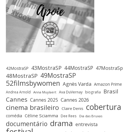
43MostraSP
44MostraSP
47MostraSp
42MostraSP
49MostraSP
48MostraSP
52filmsbywomen
Agnès Varda
Amazon Prime
Brasil
Andrea Arnold
Ava DuVernay
biografia
Anna Muylaert
Cannes
Cannes 2025
Cannes 2026
cobertura
cinema brasileiro
Claire Denis
Céline Sciamma
comédia
Dee Rees
Dia das Bruxas
drama
documentário
entrevista
festival