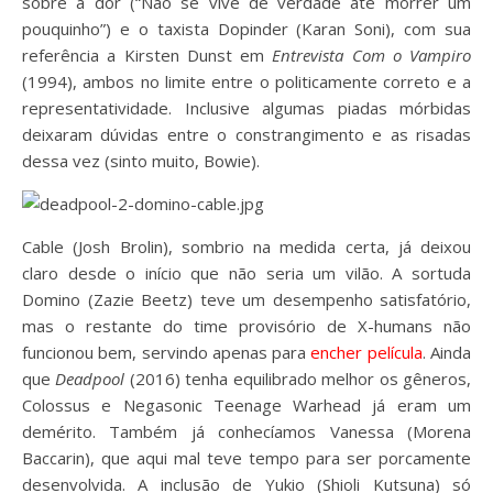
sobre a dor (“Não se vive de verdade até morrer um
pouquinho”) e o taxista Dopinder (Karan Soni), com sua
referência a Kirsten Dunst em
Entrevista Com o Vampiro
(1994), ambos no limite entre o politicamente correto e a
representatividade. Inclusive algumas piadas mórbidas
deixaram dúvidas entre o constrangimento e as risadas
dessa vez (sinto muito, Bowie).
Cable (Josh Brolin), sombrio na medida certa, já deixou
claro desde o início que não seria um vilão. A sortuda
Domino (Zazie Beetz) teve um desempenho satisfatório,
mas o restante do time provisório de X-humans não
funcionou bem, servindo apenas para
encher película
.
Ainda
que
Deadpool
(2016) tenha equilibrado melhor os gêneros,
Colossus e Negasonic Teenage Warhead já eram um
demérito. Também já conhecíamos Vanessa (Morena
Baccarin), que aqui mal teve tempo para ser porcamente
desenvolvida. A inclusão de Yukio (Shioli Kutsuna) só