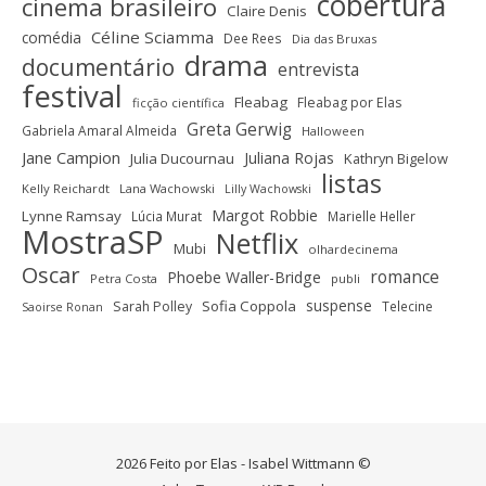
cobertura
cinema brasileiro
Claire Denis
Céline Sciamma
comédia
Dee Rees
Dia das Bruxas
drama
documentário
entrevista
festival
Fleabag
Fleabag por Elas
ficção científica
Greta Gerwig
Gabriela Amaral Almeida
Halloween
Jane Campion
Juliana Rojas
Julia Ducournau
Kathryn Bigelow
listas
Kelly Reichardt
Lana Wachowski
Lilly Wachowski
Margot Robbie
Lynne Ramsay
Lúcia Murat
Marielle Heller
MostraSP
Netflix
Mubi
olhardecinema
Oscar
romance
Phoebe Waller-Bridge
Petra Costa
publi
suspense
Sofia Coppola
Sarah Polley
Telecine
Saoirse Ronan
2026 Feito por Elas - Isabel Wittmann ©