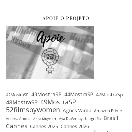
APOIE O PROJETO
43MostraSP
44MostraSP
47MostraSp
42MostraSP
49MostraSP
48MostraSP
52filmsbywomen
Agnès Varda
Amazon Prime
Brasil
Andrea Arnold
Ava DuVernay
biografia
Anna Muylaert
Cannes
Cannes 2025
Cannes 2026