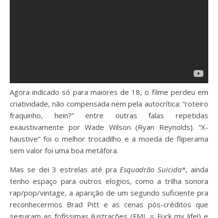
Agora indicado só para maiores de 18, o filme perdeu em
criatividade, não compensada nem pela autocrítica: “roteiro
fraquinho, hein?” entre outras falas repetidas
exaustivamente por Wade Wilson (Ryan Reynolds). “X-
haustive” foi o melhor trocadilho e a
moeda de fliperama
sem valor foi uma boa metáfora.
Mas se dei 3 estrelas até pra
Esquadrão Suicida*
, ainda
tenho espaço para outros elogios, como a trilha sonora
rap/pop/vintage, a aparição de um segundo suficiente pra
reconhecermos Brad Pitt e as cenas pós-créditos que
seguiram as fofíssimas ilustrações (FML = Fuck my life!) e