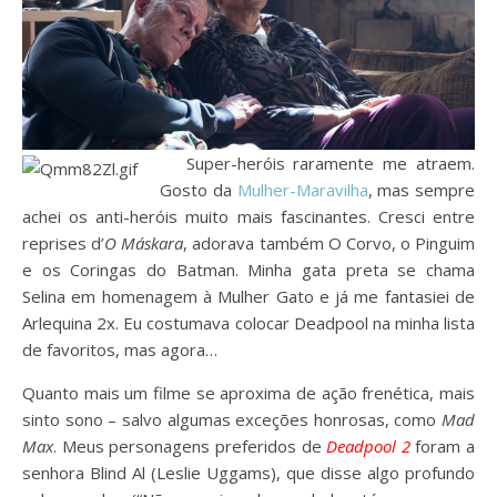
Super-heróis raramente me atraem.
Gosto da
Mulher-Maravilha
, mas sempre
achei os anti-heróis muito mais fascinantes. Cresci entre
reprises d’
O Máskara
, adorava também O Corvo, o Pinguim
e os Coringas do Batman. Minha gata preta se chama
Selina em homenagem à Mulher Gato e já me fantasiei de
Arlequina 2x. Eu costumava colocar Deadpool na minha lista
de favoritos, mas agora…
Quanto mais um filme se aproxima de ação frenética, mais
sinto sono – salvo algumas exceções honrosas, como
Mad
Max
. Meus personagens preferidos de
Deadpool 2
foram a
senhora Blind Al (Leslie Uggams), que disse algo profundo