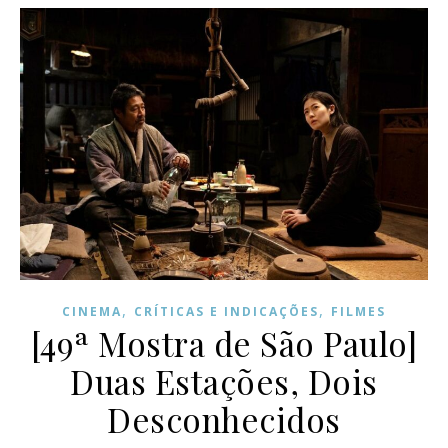
,
,
CINEMA
CRÍTICAS E INDICAÇÕES
FILMES
[49ª Mostra de São Paulo]
Duas Estações, Dois
Desconhecidos