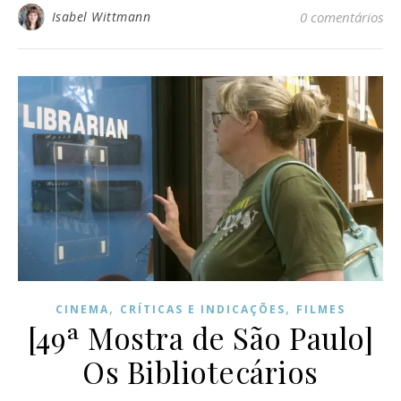
Isabel Wittmann
0 comentários
,
,
CINEMA
CRÍTICAS E INDICAÇÕES
FILMES
[49ª Mostra de São Paulo]
Os Bibliotecários