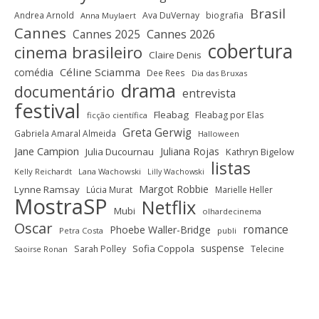
Brasil
Andrea Arnold
Ava DuVernay
biografia
Anna Muylaert
Cannes
Cannes 2025
Cannes 2026
cobertura
cinema brasileiro
Claire Denis
Céline Sciamma
comédia
Dee Rees
Dia das Bruxas
drama
documentário
entrevista
festival
Fleabag
Fleabag por Elas
ficção científica
Greta Gerwig
Gabriela Amaral Almeida
Halloween
Jane Campion
Juliana Rojas
Julia Ducournau
Kathryn Bigelow
listas
Kelly Reichardt
Lana Wachowski
Lilly Wachowski
Margot Robbie
Lynne Ramsay
Lúcia Murat
Marielle Heller
MostraSP
Netflix
Mubi
olhardecinema
Oscar
romance
Phoebe Waller-Bridge
Petra Costa
publi
suspense
Sofia Coppola
Sarah Polley
Telecine
Saoirse Ronan