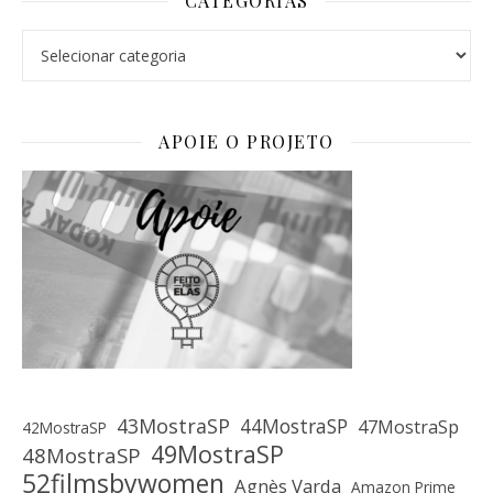
CATEGORIAS
Categorias
APOIE O PROJETO
43MostraSP
44MostraSP
47MostraSp
42MostraSP
49MostraSP
48MostraSP
52filmsbywomen
Agnès Varda
Amazon Prime