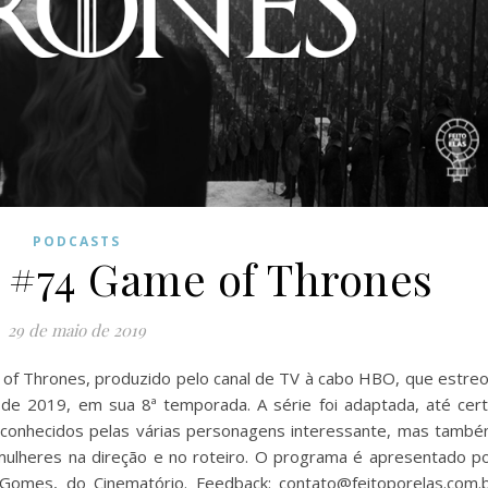
PODCASTS
s #74 Game of Thrones
29 de maio de 2019
of Thrones, produzido pelo canal de TV à cabo HBO, que estre
de 2019, em sua 8ª temporada. A série foi adaptada, até cer
 conhecidos pelas várias personagens interessante, mas tamb
 mulheres na direção e no roteiro. O programa é apresentado p
Gomes, do Cinematório. Feedback: contato@feitoporelas.com.