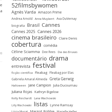
52filmsbywomen
 e
ia
Agnès Varda
Amazon Prime
Andrea Arnold
Ava DuVernay
Anna Muylaert
Cannes
Brasil
biografia
Cannes 2025
Cannes 2026
cinema brasileiro
Claire Denis
cobertura
comédia
Céline Sciamma
Dee Rees
Dia das Bruxas
os
drama
documentário
festival
entrevista
Fleabag
Fleabag por Elas
ficção científica
Greta Gerwig
Gabriela Amaral Almeida
Jane Campion
Julia Ducournau
Halloween
Juliana Rojas
Kathryn Bigelow
Kelly Reichardt
Lana Wachowski
listas
Lynne Ramsay
Lilly Wachowski
Margot Robbie
Lúcia Murat
Marielle Heller