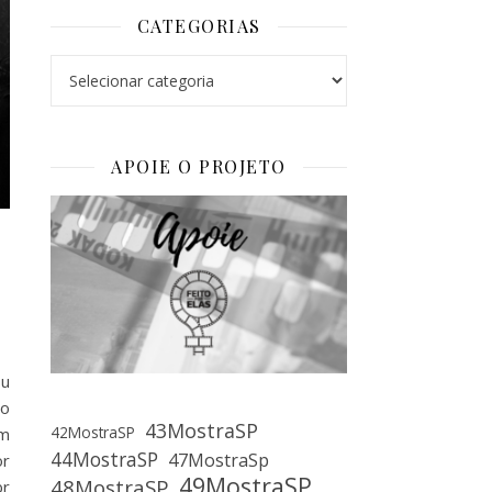
CATEGORIAS
Categorias
APOIE O PROJETO
ou
to
43MostraSP
42MostraSP
ém
44MostraSP
47MostraSp
or
49MostraSP
48MostraSP
br