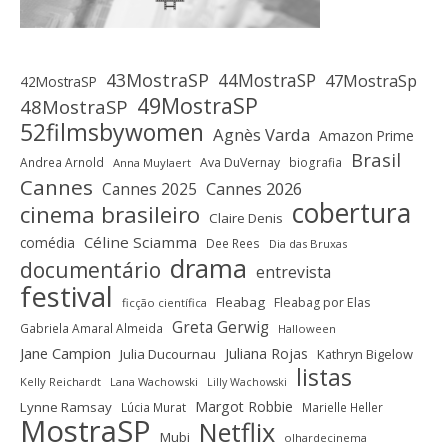
43MostraSP
44MostraSP
47MostraSp
42MostraSP
49MostraSP
48MostraSP
52filmsbywomen
Agnès Varda
Amazon Prime
Brasil
Andrea Arnold
Ava DuVernay
biografia
Anna Muylaert
Cannes
Cannes 2025
Cannes 2026
cobertura
cinema brasileiro
Claire Denis
Céline Sciamma
comédia
Dee Rees
Dia das Bruxas
drama
documentário
entrevista
festival
Fleabag
Fleabag por Elas
ficção científica
Greta Gerwig
Gabriela Amaral Almeida
Halloween
Jane Campion
Juliana Rojas
Julia Ducournau
Kathryn Bigelow
listas
Kelly Reichardt
Lana Wachowski
Lilly Wachowski
Margot Robbie
Lynne Ramsay
Lúcia Murat
Marielle Heller
MostraSP
Netflix
Mubi
olhardecinema