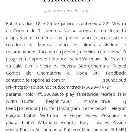
4 de fevereiro de 2019
Entre os dias 18 e 26 de janeiro aconteceu a 22ª Mostra
de Cinema de Tiradentes. Nesse programa em formato
drops vamos comentar um pouco sobre o processo de
curadoria da Mostra, sobre os filmes assistidos e
recomendados, focando na presença feminina no cinema. O
programa é apresentado por Isabel Wittmann do Estante
da Sala, Camila Vieira da Revista Sobrecinema e Raquel
Gomes do Cinematório e Moda Útil. Feedback:
contato@feitoporelas.com.br [soundcloud
url=”https://api.soundcloud.com/tracks/569947479″
params=”color=ff5500&auto_play=false&hide_related=fals
width=”100%” height=”250″ iframe=”true” /]
Feed|Facebook|Twitter|Instagram|Letterboxd|Telegram
Edição: Isabel Wittmann e Felipe Ayres Pesquisa e
pauta: Isabel Wittmann Vinheta: Mey Linhares Assine
nosso Padrim Assine nosso Patreon Mencionados: [FILME]