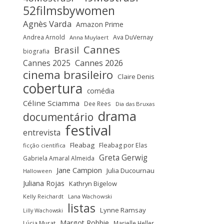
52filmsbywomen
Agnès Varda
Amazon Prime
Andrea Arnold
Ava DuVernay
Anna Muylaert
Cannes
Brasil
biografia
Cannes 2025
Cannes 2026
cinema brasileiro
Claire Denis
cobertura
comédia
Céline Sciamma
Dee Rees
Dia das Bruxas
drama
documentário
festival
entrevista
Fleabag
Fleabag por Elas
ficção científica
Greta Gerwig
Gabriela Amaral Almeida
Jane Campion
Julia Ducournau
Halloween
Juliana Rojas
Kathryn Bigelow
Kelly Reichardt
Lana Wachowski
listas
Lynne Ramsay
Lilly Wachowski
Margot Robbie
Lúcia Murat
Marielle Heller