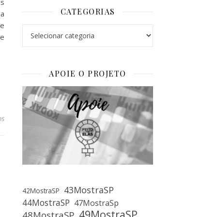
es
CATEGORIAS
 a
ve
Categorias
he
APOIE O PROJETO
os
43MostraSP
42MostraSP
44MostraSP
47MostraSp
49MostraSP
48MostraSP