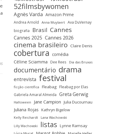
52filmsbywomen
 e
ia
Agnès Varda
Amazon Prime
Andrea Arnold
Ava DuVernay
Anna Muylaert
Cannes
Brasil
biografia
Cannes 2025
Cannes 2026
cinema brasileiro
Claire Denis
cobertura
comédia
Céline Sciamma
Dee Rees
Dia das Bruxas
os
drama
documentário
festival
entrevista
Fleabag
Fleabag por Elas
ficção científica
Greta Gerwig
Gabriela Amaral Almeida
Jane Campion
Julia Ducournau
Halloween
Juliana Rojas
Kathryn Bigelow
Kelly Reichardt
Lana Wachowski
listas
Lynne Ramsay
Lilly Wachowski
Margot Robbie
Lúcia Murat
Marielle Heller