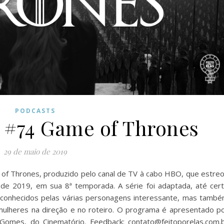
PODCASTS
s #74 Game of Thrones
29 de maio de 2019
of Thrones, produzido pelo canal de TV à cabo HBO, que estre
de 2019, em sua 8ª temporada. A série foi adaptada, até cer
 conhecidos pelas várias personagens interessante, mas tamb
 mulheres na direção e no roteiro. O programa é apresentado p
Gomes, do Cinematório. Feedback: contato@feitoporelas.com.