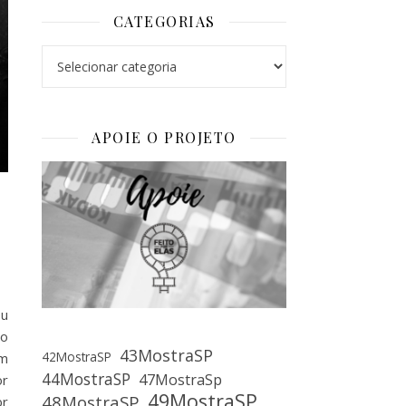
CATEGORIAS
Categorias
APOIE O PROJETO
ou
to
43MostraSP
42MostraSP
ém
44MostraSP
47MostraSp
or
49MostraSP
48MostraSP
br