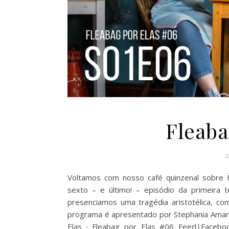
Fleaba
2
Voltamos com nosso café quinzenal sobre F
sexto – e último! – episódio da primeira
presenciamos uma tragédia aristotélica, co
programa é apresentado por Stephania Amaral
Elas · Fleabag por Elas #06 Feed|Facebo