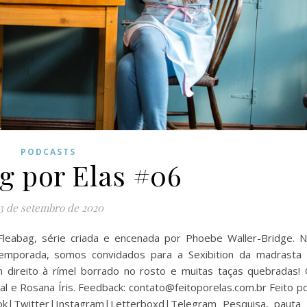
PODCASTS
g por Elas #06
3 de setembro de 2020
leabag, série criada e encenada por Phoebe Waller-Bridge. 
 temporada, somos convidados para a Sexibition da madrasta
m direito à rímel borrado no rosto e muitas taças quebradas!
 e Rosana Íris. Feedback: contato@feitoporelas.com.br Feito p
ok|Twitter|Instagram|Letterboxd|Telegram Pesquisa, pauta