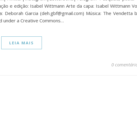
ução e edição: Isabel Wittmann Arte da capa: Isabel Wittmann V
eta: Deborah Garcia (deh.gbf@gmail.com) Música: The Vendetta 
sed under a Creative Commons…
LEIA MAIS
0 comentári