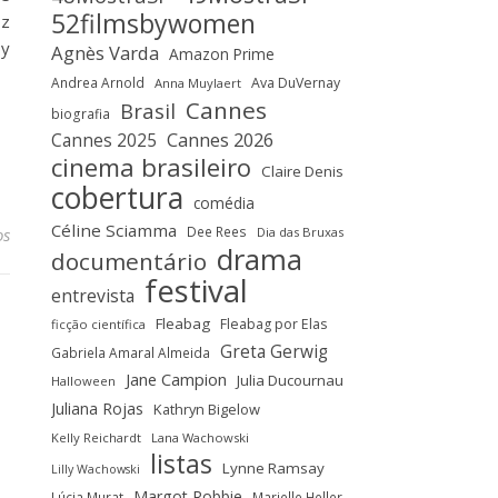
52filmsbywomen
oz
by
Agnès Varda
Amazon Prime
Andrea Arnold
Ava DuVernay
Anna Muylaert
Cannes
Brasil
biografia
Cannes 2025
Cannes 2026
cinema brasileiro
Claire Denis
cobertura
comédia
Céline Sciamma
Dee Rees
os
Dia das Bruxas
drama
documentário
festival
entrevista
Fleabag
Fleabag por Elas
ficção científica
Greta Gerwig
Gabriela Amaral Almeida
Jane Campion
Julia Ducournau
Halloween
Juliana Rojas
Kathryn Bigelow
Kelly Reichardt
Lana Wachowski
listas
Lynne Ramsay
Lilly Wachowski
Margot Robbie
Lúcia Murat
Marielle Heller