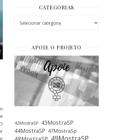
CATEGORIAS
Categorias
APOIE O PROJETO
No
 e
43MostraSP
42MostraSP
 O
44MostraSP
47MostraSp
or
49MostraSP
48MostraSP
 e