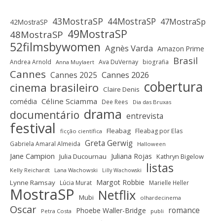
43MostraSP
44MostraSP
47MostraSp
42MostraSP
49MostraSP
48MostraSP
52filmsbywomen
Agnès Varda
Amazon Prime
Brasil
Andrea Arnold
Ava DuVernay
biografia
Anna Muylaert
Cannes
Cannes 2025
Cannes 2026
cobertura
cinema brasileiro
Claire Denis
Céline Sciamma
comédia
Dee Rees
Dia das Bruxas
drama
documentário
entrevista
festival
Fleabag
Fleabag por Elas
ficção científica
Greta Gerwig
Gabriela Amaral Almeida
Halloween
Jane Campion
Juliana Rojas
Julia Ducournau
Kathryn Bigelow
listas
Kelly Reichardt
Lana Wachowski
Lilly Wachowski
Margot Robbie
Lynne Ramsay
Lúcia Murat
Marielle Heller
MostraSP
Netflix
Mubi
olhardecinema
Oscar
romance
Phoebe Waller-Bridge
Petra Costa
publi