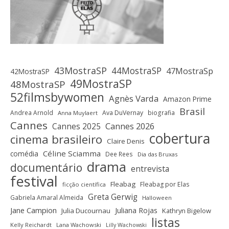
43MostraSP
44MostraSP
47MostraSp
42MostraSP
49MostraSP
48MostraSP
52filmsbywomen
Agnès Varda
Amazon Prime
Brasil
Andrea Arnold
Ava DuVernay
biografia
Anna Muylaert
Cannes
Cannes 2025
Cannes 2026
cobertura
cinema brasileiro
Claire Denis
Céline Sciamma
comédia
Dee Rees
Dia das Bruxas
drama
documentário
entrevista
festival
Fleabag
Fleabag por Elas
ficção científica
Greta Gerwig
Gabriela Amaral Almeida
Halloween
Jane Campion
Juliana Rojas
Julia Ducournau
Kathryn Bigelow
listas
Kelly Reichardt
Lana Wachowski
Lilly Wachowski