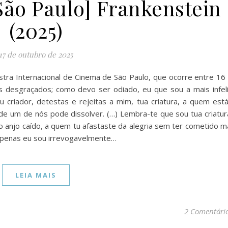
São Paulo] Frankenstein
(2025)
17 de outubro de 2025
stra Internacional de Cinema de São Paulo, que ocorre entre 16
desgraçados; como devo ser odiado, eu que sou a mais infel
eu criador, detestas e rejeitas a mim, tua criatura, a quem est
de um de nós pode dissolver. (…) Lembra-te que sou tua criatur
 anjo caído, a quem tu afastaste da alegria sem ter cometido m
 apenas eu sou irrevogavelmente…
LEIA MAIS
2 Comentári