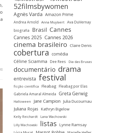
52filmsbywomen
o,
 o
Agnès Varda
Amazon Prime
ra
Andrea Arnold
Ava DuVernay
Anna Muylaert
Cannes
Brasil
biografia
Cannes 2025
Cannes 2026
cinema brasileiro
Claire Denis
cobertura
comédia
Céline Sciamma
Dee Rees
Dia das Bruxas
drama
documentário
os
festival
entrevista
Fleabag
Fleabag por Elas
ficção científica
Greta Gerwig
Gabriela Amaral Almeida
Jane Campion
Julia Ducournau
Halloween
Juliana Rojas
Kathryn Bigelow
Kelly Reichardt
Lana Wachowski
listas
Lynne Ramsay
Lilly Wachowski
Margot Robbie
Lúcia Murat
Marielle Heller