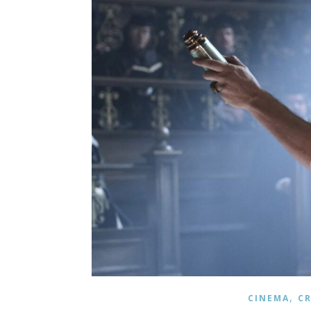
,
CINEMA
CR