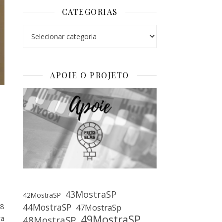
CATEGORIAS
Categorias
APOIE O PROJETO
o
43MostraSP
42MostraSP
38
44MostraSP
47MostraSp
49MostraSP
ra
48MostraSP