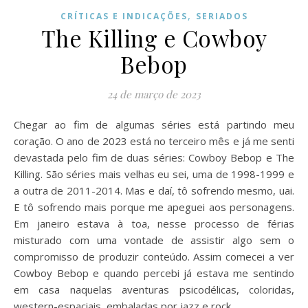
,
CRÍTICAS E INDICAÇÕES
SERIADOS
The Killing e Cowboy
Bebop
24 de março de 2023
Chegar ao fim de algumas séries está partindo meu
coração. O ano de 2023 está no terceiro mês e já me senti
devastada pelo fim de duas séries: Cowboy Bebop e The
Killing. São séries mais velhas eu sei, uma de 1998-1999 e
a outra de 2011-2014. Mas e daí, tô sofrendo mesmo, uai.
E tô sofrendo mais porque me apeguei aos personagens.
Em janeiro estava à toa, nesse processo de férias
misturado com uma vontade de assistir algo sem o
compromisso de produzir conteúdo. Assim comecei a ver
Cowboy Bebop e quando percebi já estava me sentindo
em casa naquelas aventuras psicodélicas, coloridas,
western-espaciais, embaladas por jazz e rock.…