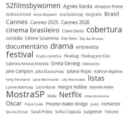
52filmsbywomen
Agnès Varda
Amazon Prime
Brasil
Andrea Arnold
Ava DuVernay
biografia
Anna Muylaert
Cannes
Cannes 2025
Cannes 2026
cobertura
cinema brasileiro
Claire Denis
Céline Sciamma
comédia
Dee Rees
Dia das Bruxas
drama
documentário
entrevista
festival
Fleabag
Fleabag por Elas
ficção científica
Greta Gerwig
Gabriela Amaral Almeida
Halloween
Jane Campion
Juliana Rojas
Julia Ducournau
Kathryn Bigelow
listas
Kelly Reichardt
Lana Wachowski
Lilly Wachowski
Margot Robbie
Lynne Ramsay
Lúcia Murat
Marielle Heller
MostraSP
Netflix
Mubi
olhardecinema
Oscar
romance
Phoebe Waller-Bridge
Petra Costa
publi
suspense
Sofia Coppola
Sarah Polley
Telecine
Saoirse Ronan