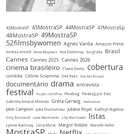
43MostraSP
44MostraSP
47MostraSp
42MostraSP
49MostraSP
48MostraSP
52filmsbywomen
Agnès Varda
Amazon Prime
Brasil
Andrea Arnold
Ava DuVernay
biografia
Anna Muylaert
Cannes
Cannes 2025
Cannes 2026
cobertura
cinema brasileiro
Claire Denis
Céline Sciamma
comédia
Dee Rees
Dia das Bruxas
drama
documentário
entrevista
festival
Fleabag
Fleabag por Elas
ficção científica
Greta Gerwig
Gabriela Amaral Almeida
Halloween
Jane Campion
Juliana Rojas
Julia Ducournau
Kathryn Bigelow
listas
Kelly Reichardt
Lana Wachowski
Lilly Wachowski
Margot Robbie
Lynne Ramsay
Lúcia Murat
Marielle Heller
MostraSP
Netflix