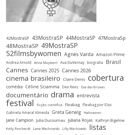
43MostraSP
44MostraSP
47MostraSp
42MostraSP
49MostraSP
48MostraSP
52filmsbywomen
Agnès Varda
Amazon Prime
Brasil
Andrea Arnold
Ava DuVernay
biografia
Anna Muylaert
Cannes
Cannes 2025
Cannes 2026
cobertura
cinema brasileiro
Claire Denis
Céline Sciamma
comédia
Dee Rees
Dia das Bruxas
drama
documentário
entrevista
festival
Fleabag
Fleabag por Elas
ficção científica
Greta Gerwig
Gabriela Amaral Almeida
Halloween
Jane Campion
Juliana Rojas
Julia Ducournau
Kathryn Bigelow
listas
Kelly Reichardt
Lana Wachowski
Lilly Wachowski