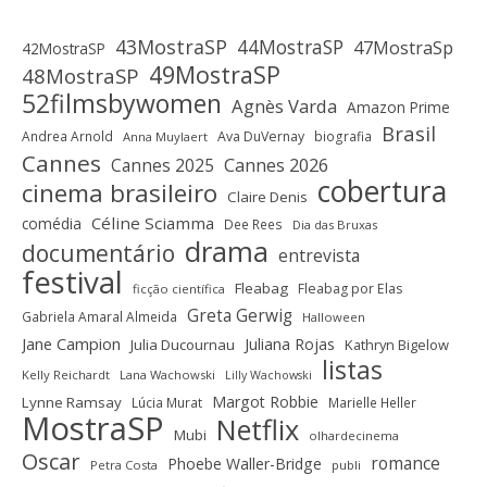
43MostraSP
44MostraSP
47MostraSp
42MostraSP
49MostraSP
48MostraSP
52filmsbywomen
Agnès Varda
Amazon Prime
Brasil
Andrea Arnold
Ava DuVernay
biografia
Anna Muylaert
Cannes
Cannes 2025
Cannes 2026
cobertura
cinema brasileiro
Claire Denis
Céline Sciamma
comédia
Dee Rees
Dia das Bruxas
drama
documentário
entrevista
festival
Fleabag
Fleabag por Elas
ficção científica
Greta Gerwig
Gabriela Amaral Almeida
Halloween
Jane Campion
Juliana Rojas
Julia Ducournau
Kathryn Bigelow
listas
Kelly Reichardt
Lana Wachowski
Lilly Wachowski
Margot Robbie
Lynne Ramsay
Lúcia Murat
Marielle Heller
MostraSP
Netflix
Mubi
olhardecinema
Oscar
romance
Phoebe Waller-Bridge
Petra Costa
publi