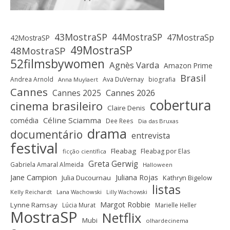
43MostraSP
44MostraSP
47MostraSp
42MostraSP
49MostraSP
48MostraSP
52filmsbywomen
Agnès Varda
Amazon Prime
Brasil
Andrea Arnold
Ava DuVernay
biografia
Anna Muylaert
Cannes
Cannes 2025
Cannes 2026
cobertura
cinema brasileiro
Claire Denis
Céline Sciamma
comédia
Dee Rees
Dia das Bruxas
drama
documentário
entrevista
festival
Fleabag
Fleabag por Elas
ficção científica
Greta Gerwig
Gabriela Amaral Almeida
Halloween
Jane Campion
Juliana Rojas
Julia Ducournau
Kathryn Bigelow
listas
Kelly Reichardt
Lana Wachowski
Lilly Wachowski
Margot Robbie
Lynne Ramsay
Lúcia Murat
Marielle Heller
MostraSP
Netflix
Mubi
olhardecinema