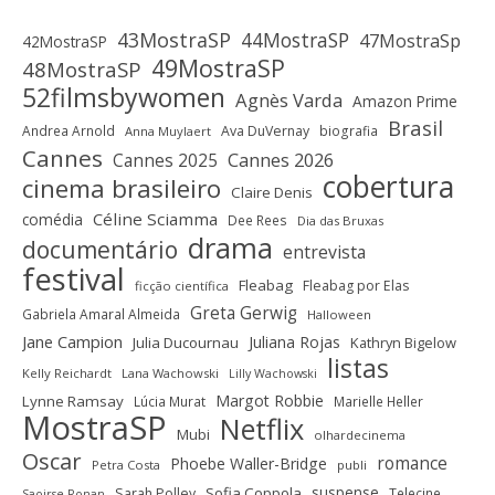
43MostraSP
44MostraSP
47MostraSp
42MostraSP
49MostraSP
48MostraSP
52filmsbywomen
Agnès Varda
Amazon Prime
Brasil
Andrea Arnold
Ava DuVernay
biografia
Anna Muylaert
Cannes
Cannes 2025
Cannes 2026
cobertura
cinema brasileiro
Claire Denis
Céline Sciamma
comédia
Dee Rees
Dia das Bruxas
drama
documentário
entrevista
festival
Fleabag
Fleabag por Elas
ficção científica
Greta Gerwig
Gabriela Amaral Almeida
Halloween
Jane Campion
Juliana Rojas
Julia Ducournau
Kathryn Bigelow
listas
Kelly Reichardt
Lana Wachowski
Lilly Wachowski
Margot Robbie
Lynne Ramsay
Lúcia Murat
Marielle Heller
MostraSP
Netflix
Mubi
olhardecinema
Oscar
romance
Phoebe Waller-Bridge
Petra Costa
publi
suspense
Sofia Coppola
Sarah Polley
Telecine
Saoirse Ronan