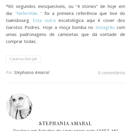
*60 segundos inesquecíveis, ou “4 stories” de hoje em
dia:
“Nefertitiiiii…”
foi a primeira referência que tive do
Gainsbourg.
Esta outra
escatológica aqui é cover dos
Garotos Podres. Hoje a moça bomba no
instagrão
com
umas padronagens de camisetas que dá vontade de
comprar todas.
Catarina Dee Jah
Por
Stephania Amaral
0 comentários
STEPHANIA AMARAL
Doutora em Estudos de Linguagens pelo CEFET-MG