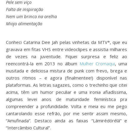
Pele sem viço
Falta de inspiração
Nem um brinco na orelha
Miojo alimentação
Conheci Catarina Dee Jah pelas vinhetas da MTV*, que eu
gravava em fitas VHS entre videoclipes e assistia milhares
de vezes na juventude. Fiquei surpresa e feliz ao
reencontrá-la em 2013 no álbum
Mulher Cromaqui
, uma
inusitada e deliciosa mistura de punk com frevo, brega e
outros ritmos – e agora (finalmentee!) disponível nas
plataformas. As letras sagazes, como o trechinho que citei
acima, têm um humor peculiar e uma ironia afiadíssima,
algumas levei anos de maturidade feminística pra
compreender a profundidade. Volta e meia eu me pego
cantarolando esse refrão, por me sentir assim mesmo,
“Amufinada”. Destaco ainda as faixas “Lámirédórélá” e
“Intercâmbio Cultural”.