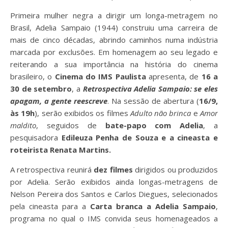
Primeira mulher negra a dirigir um longa-metragem no
Brasil, Adelia Sampaio (1944) construiu uma carreira de
mais de cinco décadas, abrindo caminhos numa indústria
marcada por exclusões. Em homenagem ao seu legado e
reiterando a sua importância na história do cinema
brasileiro, o
Cinema do IMS Paulista
apresenta, de
16 a
30 de setembro
, a
Retrospectiva Adelia Sampaio: se eles
apagam, a gente reescreve
. Na sessão de abertura (
16/9,
às 19h
), serão exibidos os filmes
Adulto não brinca
e
Amor
maldito
, seguidos de
bate-papo com Adelia
, a
pesquisadora
Edileuza Penha de Souza e a cineasta e
roteirista Renata Martins.
A retrospectiva reunirá
dez filmes
dirigidos ou produzidos
por Adelia. Serão exibidos ainda longas-metragens de
Nelson Pereira dos Santos e Carlos Diegues, selecionados
pela cineasta para a
Carta branca a Adelia Sampaio
,
programa no qual o IMS convida seus homenageados a