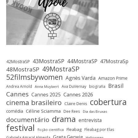
43MostraSP
44MostraSP
47MostraSp
42MostraSP
49MostraSP
48MostraSP
52filmsbywomen
Agnès Varda
Amazon Prime
Brasil
Andrea Arnold
Ava DuVernay
biografia
Anna Muylaert
Cannes
Cannes 2025
Cannes 2026
cobertura
cinema brasileiro
Claire Denis
Céline Sciamma
comédia
Dee Rees
Dia das Bruxas
drama
documentário
entrevista
festival
Fleabag
Fleabag por Elas
ficção científica
Greta Gerwig
Gabriela Amaral Almeida
Halloween