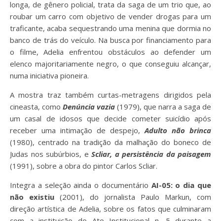
longa, de gênero policial, trata da saga de um trio que, ao
roubar um carro com objetivo de vender drogas para um
traficante, acaba sequestrando uma menina que dormia no
banco de trás do veículo. Na busca por financiamento para
o filme, Adelia enfrentou obstáculos ao defender um
elenco majoritariamente negro, o que conseguiu alcançar,
numa iniciativa pioneira.
A mostra traz também curtas-metragens dirigidos pela
cineasta, como
Denúncia vazia
(1979), que narra a saga de
um casal de idosos que decide cometer suicídio após
receber uma intimação de despejo,
Adulto não brinca
(1980), centrado na tradição da malhação do boneco de
Judas nos subúrbios, e
Scliar, a persistência da paisagem
(1991), sobre a obra do pintor Carlos Scliar.
Integra a seleção ainda o documentário
AI-05: o dia que
não existiu
(2001), do jornalista Paulo Markun, com
direção artística de Adelia, sobre os fatos que culminaram
com a instituição do Ato Institucional n. 5 durante a