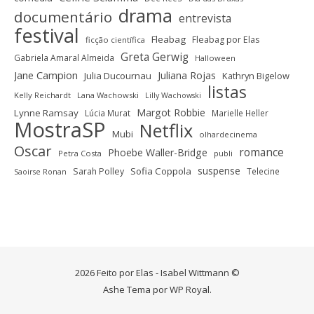
drama
documentário
entrevista
festival
Fleabag
Fleabag por Elas
ficção científica
Greta Gerwig
Gabriela Amaral Almeida
Halloween
Jane Campion
Juliana Rojas
Julia Ducournau
Kathryn Bigelow
listas
Kelly Reichardt
Lana Wachowski
Lilly Wachowski
Margot Robbie
Lynne Ramsay
Lúcia Murat
Marielle Heller
MostraSP
Netflix
Mubi
olhardecinema
Oscar
romance
Phoebe Waller-Bridge
Petra Costa
publi
suspense
Sofia Coppola
Sarah Polley
Telecine
Saoirse Ronan
2026 Feito por Elas - Isabel Wittmann ©
Ashe Tema por
WP Royal
.