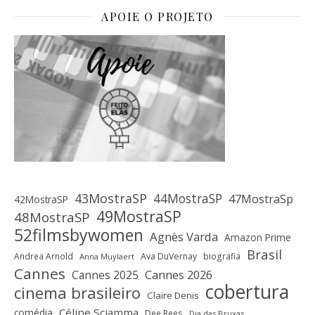
APOIE O PROJETO
43MostraSP
44MostraSP
47MostraSp
42MostraSP
49MostraSP
48MostraSP
52filmsbywomen
Agnès Varda
Amazon Prime
Brasil
Andrea Arnold
Ava DuVernay
biografia
Anna Muylaert
Cannes
Cannes 2025
Cannes 2026
cobertura
cinema brasileiro
Claire Denis
Céline Sciamma
comédia
Dee Rees
Dia das Bruxas