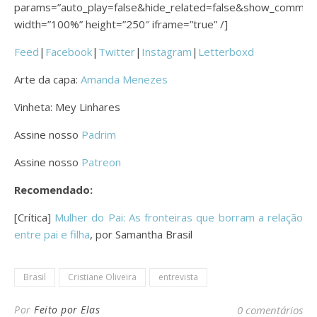
params=”auto_play=false&hide_related=false&show_commen
width=”100%” height=”250″ iframe=”true” /]
Feed
|
Facebook
|
Twitter
|
Instagram
|
Letterboxd
Arte da capa:
Amanda Menezes
Vinheta: Mey Linhares
Assine nosso
Padrim
Assine nosso
Patreon
Recomendado:
[Crítica]
Mulher do Pai: As fronteiras que borram a relação
entre pai e filha
, por Samantha Brasil
Brasil
Cristiane Oliveira
entrevista
Por
Feito por Elas
0 comentários