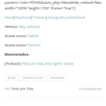
params=”color=ff5500&auto_play=false&hide_related=fals
width=”100%” height=”250″ iframe=”true”/]
Feed
|
Facebook
|
Twitter
|
Instagram|
Letterboxd
Vinheta:
Mey Linhares
Assine nosso
Padrim
Assine nosso
Patreon
Mencionados:
[Podcast]
Feito por Elas #02 Agnès Varda
Brasil
Caroline Leone
entrevista
Por
Feito por Elas
0 comentários