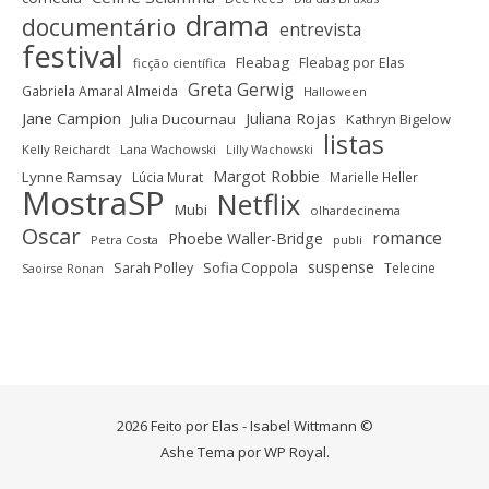
drama
documentário
entrevista
festival
Fleabag
Fleabag por Elas
ficção científica
Greta Gerwig
Gabriela Amaral Almeida
Halloween
Jane Campion
Juliana Rojas
Julia Ducournau
Kathryn Bigelow
listas
Kelly Reichardt
Lana Wachowski
Lilly Wachowski
Margot Robbie
Lynne Ramsay
Lúcia Murat
Marielle Heller
MostraSP
Netflix
Mubi
olhardecinema
Oscar
romance
Phoebe Waller-Bridge
Petra Costa
publi
suspense
Sofia Coppola
Sarah Polley
Telecine
Saoirse Ronan
2026 Feito por Elas - Isabel Wittmann ©
Ashe Tema por
WP Royal
.