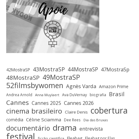
43MostraSP
44MostraSP
47MostraSp
42MostraSP
49MostraSP
48MostraSP
52filmsbywomen
Agnès Varda
Amazon Prime
Brasil
Andrea Arnold
Ava DuVernay
biografia
Anna Muylaert
Cannes
Cannes 2025
Cannes 2026
cobertura
cinema brasileiro
Claire Denis
Céline Sciamma
comédia
Dee Rees
Dia das Bruxas
drama
documentário
entrevista
festival
Fleabag
Fleabag por Elas
ficção científica