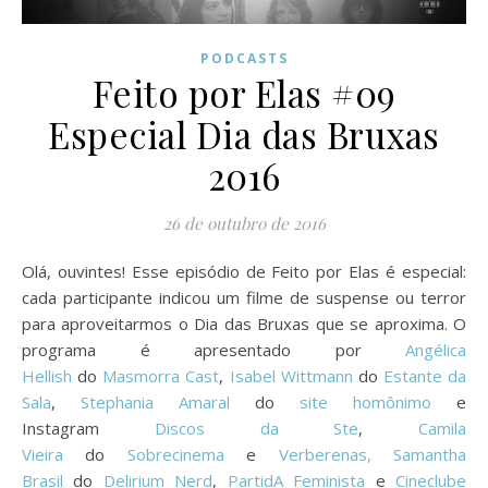
PODCASTS
Feito por Elas #09
Especial Dia das Bruxas
2016
26 de outubro de 2016
Olá, ouvintes! Esse episódio de Feito por Elas é especial:
cada participante indicou um filme de suspense ou terror
para aproveitarmos o Dia das Bruxas que se aproxima. O
programa é apresentado por
Angélica
Hellish
do
Masmorra Cast
,
Isabel Wittmann
do
Estante da
Sala
,
Stephania Amaral
do
site homônimo
e
Instagram
Discos da Ste
,
Camila
Vieira
do
Sobrecinema
e
Verberenas,
Samantha
Brasil
do
Delirium Nerd
,
PartidA Feminista
e
Cineclube