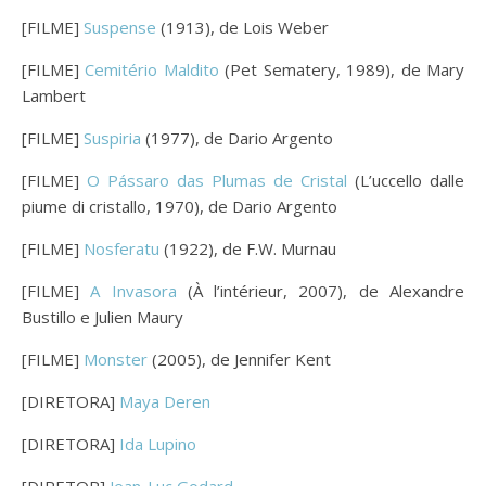
[FILME]
Suspense
(1913), de Lois Weber
[FILME]
Cemitério Maldito
(Pet Sematery, 1989), de Mary
Lambert
[FILME]
Suspiria
(1977), de Dario Argento
[FILME]
O Pássaro das Plumas de Cristal
(L’uccello dalle
piume di cristallo, 1970), de Dario Argento
[FILME]
Nosferatu
(1922), de F.W. Murnau
[FILME]
A Invasora
(À l’intérieur, 2007), de Alexandre
Bustillo e Julien Maury
[FILME]
Monster
(2005), de Jennifer Kent
[DIRETORA]
Maya Deren
[DIRETORA]
Ida Lupino
[DIRETOR]
Jean-Luc Godard