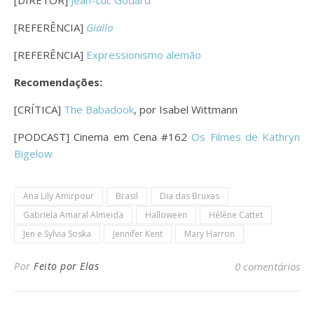
[REFERÊNCIA]
Giallo
[REFERÊNCIA]
Expressionismo alemão
Recomendações:
[CRÍTICA]
The Babadook
, por Isabel Wittmann
[PODCAST] Cinema em Cena #162
Os Filmes de Kathryn
Bigelow
Ana Lily Amirpour
Brasil
Dia das Bruxas
Gabriela Amaral Almeida
Halloween
Hélène Cattet
Jen e Sylvia Soska
Jennifer Kent
Mary Harron
Por
Feito por Elas
0 comentários