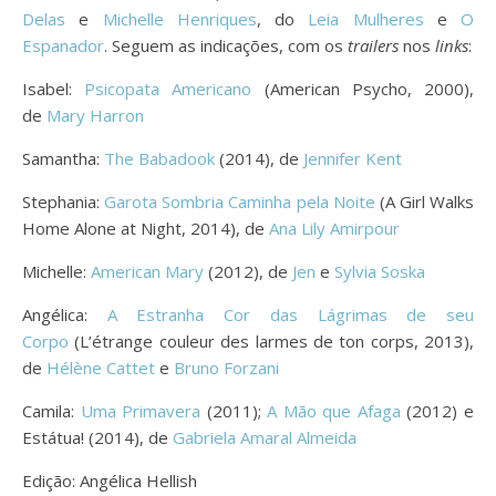
Delas
e
Michelle Henriques
, do
Leia Mulheres
e
O
Espanador
. Seguem as indicações, com os
trailers
nos
links
:
Isabel:
Psicopata Americano
(American Psycho, 2000),
de
Mary Harron
Samantha:
The Babadook
(2014), de
Jennifer Kent
Stephania:
Garota Sombria Caminha pela Noite
(A Girl Walks
Home Alone at Night, 2014), de
Ana Lily Amirpour
Michelle:
American Mary
(2012), de
Jen
e
Sylvia Soska
Angélica:
A Estranha Cor das Lágrimas de seu
Corpo
(L’étrange couleur des larmes de ton corps, 2013),
de
Hélène Cattet
e
Bruno Forzani
Camila:
Uma Primavera
(2011);
A Mão que Afaga
(2012) e
Estátua! (2014), de
Gabriela Amaral Almeida
Edição: Angélica Hellish