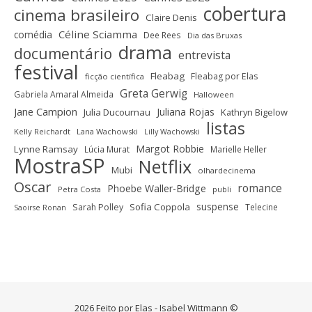
cobertura
cinema brasileiro
Claire Denis
Céline Sciamma
comédia
Dee Rees
Dia das Bruxas
drama
documentário
entrevista
festival
Fleabag
Fleabag por Elas
ficção científica
Greta Gerwig
Gabriela Amaral Almeida
Halloween
Jane Campion
Juliana Rojas
Julia Ducournau
Kathryn Bigelow
listas
Kelly Reichardt
Lana Wachowski
Lilly Wachowski
Margot Robbie
Lynne Ramsay
Lúcia Murat
Marielle Heller
MostraSP
Netflix
Mubi
olhardecinema
Oscar
romance
Phoebe Waller-Bridge
Petra Costa
publi
suspense
Sofia Coppola
Sarah Polley
Telecine
Saoirse Ronan
2026 Feito por Elas - Isabel Wittmann ©