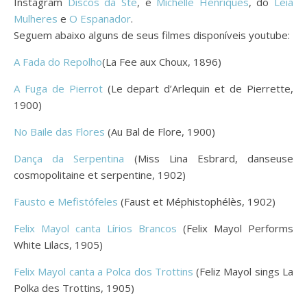
Instagram
Discos da Ste
, e
Michelle Henriques
, do
Leia
Mulheres
e
O Espanador
.
Seguem abaixo alguns de seus filmes disponíveis youtube:
A Fada do Repolho
(La Fee aux Choux, 1896)
A Fuga de Pierrot
(Le depart d’Arlequin et de Pierrette,
1900)
No Baile das Flores
(Au Bal de Flore, 1900)
Dança da Serpentina
(Miss Lina Esbrard, danseuse
cosmopolitaine et serpentine, 1902)
Fausto e Mefistófeles
(Faust et Méphistophélès, 1902)
Felix Mayol canta Lírios Brancos
(Felix Mayol Performs
White Lilacs, 1905)
Felix Mayol canta a Polca dos Trottins
(Feliz Mayol sings La
Polka des Trottins, 1905)