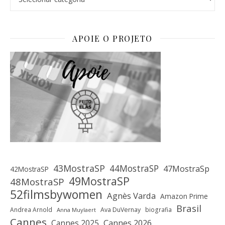
APOIE O PROJETO
43MostraSP
44MostraSP
47MostraSp
42MostraSP
49MostraSP
48MostraSP
52filmsbywomen
Agnès Varda
Amazon Prime
Brasil
Andrea Arnold
Ava DuVernay
biografia
Anna Muylaert
Cannes
Cannes 2025
Cannes 2026