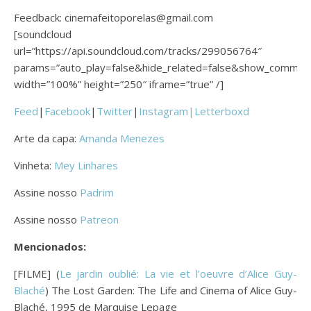
Feedback: cinemafeitoporelas@gmail.com
[soundcloud
url=”https://api.soundcloud.com/tracks/299056764″
params=”auto_play=false&hide_related=false&show_commen
width=”100%” height=”250″ iframe=”true” /]
Feed
|
Facebook
|
Twitter
|
Instagram|
Letterboxd
Arte da capa:
Amanda Menezes
Vinheta:
Mey Linhares
Assine nosso
Padrim
Assine nosso
Patreon
Mencionados:
[FILME] (
Le jardin oublié: La vie et l’oeuvre d’Alice Guy-
Blaché
) The Lost Garden: The Life and Cinema of Alice Guy-
Blaché, 1995 de Marquise Lepage