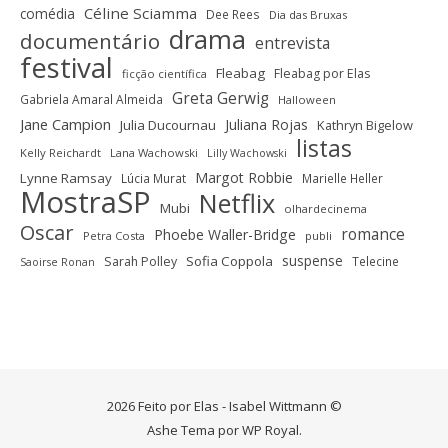
Céline Sciamma
comédia
Dee Rees
Dia das Bruxas
drama
documentário
entrevista
festival
Fleabag
Fleabag por Elas
ficção científica
Greta Gerwig
Gabriela Amaral Almeida
Halloween
Jane Campion
Juliana Rojas
Julia Ducournau
Kathryn Bigelow
listas
Kelly Reichardt
Lana Wachowski
Lilly Wachowski
Margot Robbie
Lynne Ramsay
Lúcia Murat
Marielle Heller
MostraSP
Netflix
Mubi
olhardecinema
Oscar
romance
Phoebe Waller-Bridge
Petra Costa
publi
suspense
Sofia Coppola
Sarah Polley
Telecine
Saoirse Ronan
2026 Feito por Elas - Isabel Wittmann ©
Ashe Tema por
WP Royal
.