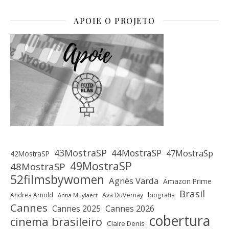
APOIE O PROJETO
43MostraSP
44MostraSP
47MostraSp
42MostraSP
49MostraSP
48MostraSP
52filmsbywomen
Agnès Varda
Amazon Prime
Brasil
Andrea Arnold
Ava DuVernay
biografia
Anna Muylaert
Cannes
Cannes 2025
Cannes 2026
cobertura
cinema brasileiro
Claire Denis