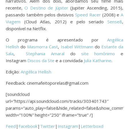
narrativos. Além dos dois, abordamos seu filme mais
recente,
O Destino de Júpiter
(Jupiter Ascending, 2015),
passando também pelos divisivos
Speed Racer
(2008) e
A
Viagem
(Cloud Atlas, 2012) e pelo seriado
Sense8
,
disponível na Netflix.
O programa é apresentado por
Angélica
Hellish
do
Masmorra Cast
,
Isabel Wittmann
do
Estante da
Sala
,
Stephania Amaral
do
site homônimo
e
Instagram
Discos da Ste
e a convidada
Julia Katharine
.
Edição:
Angélica Hellish
Feedback: cinemafeitoporelas@gmail.com
[soundcloud
url=”https://api.soundcloud.com/tracks/303401743″
params=”auto_play=false&hide_related=false&show_commen
width=”100%” height=”250″ iframe=”true” /]
Feed
|
Facebook
|
Twitter
|
Instagram
|
Letterboxd