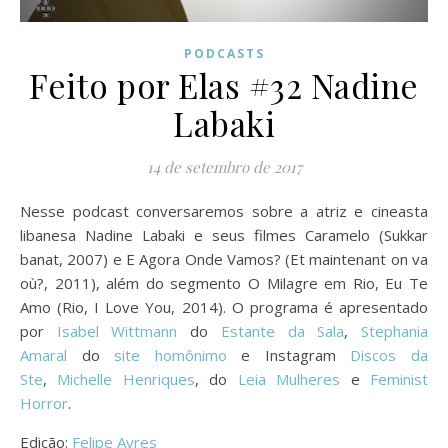
PODCASTS
Feito por Elas #32 Nadine
Labaki
14 de setembro de 2017
Nesse podcast conversaremos sobre a atriz e cineasta
libanesa Nadine Labaki e seus filmes Caramelo (Sukkar
banat, 2007) e E Agora Onde Vamos? (Et maintenant on va
où?, 2011), além do segmento O Milagre em Rio, Eu Te
Amo (Rio, I Love You, 2014). O programa é apresentado
por
Isabel Wittmann
do
Estante da Sala
,
Stephania
Amaral
do
site homônimo
e Instagram
Discos da
Ste
,
Michelle Henriques
, do
Leia Mulheres
e
Feminist
Horror
.
Edição:
Felipe Ayres