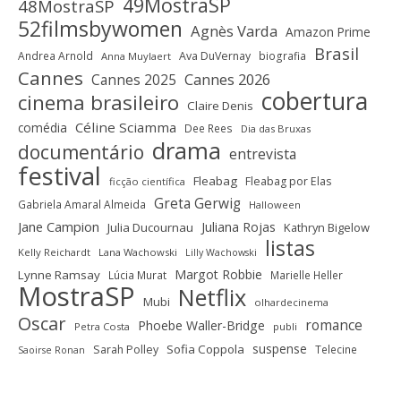
49MostraSP
48MostraSP
52filmsbywomen
Agnès Varda
Amazon Prime
Brasil
Andrea Arnold
Ava DuVernay
biografia
Anna Muylaert
Cannes
Cannes 2025
Cannes 2026
cobertura
cinema brasileiro
Claire Denis
Céline Sciamma
comédia
Dee Rees
Dia das Bruxas
drama
documentário
entrevista
festival
Fleabag
Fleabag por Elas
ficção científica
Greta Gerwig
Gabriela Amaral Almeida
Halloween
Jane Campion
Juliana Rojas
Julia Ducournau
Kathryn Bigelow
listas
Kelly Reichardt
Lana Wachowski
Lilly Wachowski
Margot Robbie
Lynne Ramsay
Lúcia Murat
Marielle Heller
MostraSP
Netflix
Mubi
olhardecinema
Oscar
romance
Phoebe Waller-Bridge
Petra Costa
publi
suspense
Sofia Coppola
Sarah Polley
Telecine
Saoirse Ronan