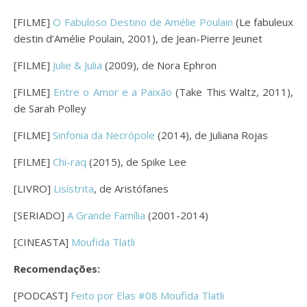
[FILME]
O Fabuloso Destino de Amélie Poulain
(Le fabuleux
destin d’Amélie Poulain, 2001), de Jean-Pierre Jeunet
[FILME]
Julie & Julia
(2009), de Nora Ephron
[FILME]
Entre o Amor e a Paixão
(Take This Waltz, 2011),
de Sarah Polley
[FILME]
Sinfonia da Necrópole
(2014), de Juliana Rojas
[FILME]
Chi-raq
(2015), de Spike Lee
[LIVRO]
Lisístrita
, de Aristófanes
[SERIADO]
A Grande Família
(2001-2014)
[CINEASTA]
Moufida Tlatli
Recomendações:
[PODCAST]
Feito por Elas #08 Moufida Tlatli