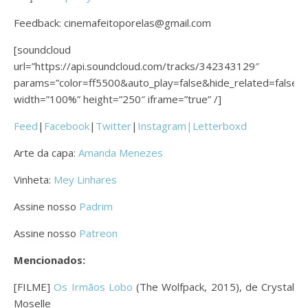
Feedback: cinemafeitoporelas@gmail.com
[soundcloud
url=”https://api.soundcloud.com/tracks/342343129″
params=”color=ff5500&auto_play=false&hide_related=fals
width=”100%” height=”250″ iframe=”true” /]
Feed
|
Facebook
|
Twitter
|
Instagram|
Letterboxd
Arte da capa:
Amanda Menezes
Vinheta:
Mey Linhares
Assine nosso
Padrim
Assine nosso
Patreon
Mencionados:
[FILME]
Os Irmãos Lobo
(The Wolfpack, 2015), de Crystal
Moselle