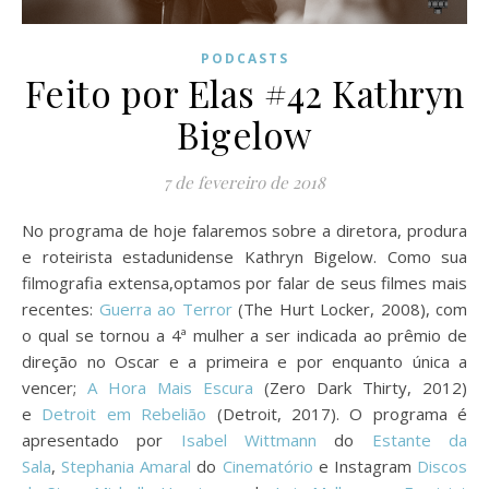
PODCASTS
Feito por Elas #42 Kathryn
Bigelow
7 de fevereiro de 2018
No programa de hoje falaremos sobre a diretora, produra
e roteirista estadunidense Kathryn Bigelow. Como sua
filmografia extensa,optamos por falar de seus filmes mais
recentes:
Guerra ao Terror
(The Hurt Locker, 2008), com
o qual se tornou a 4ª mulher a ser indicada ao prêmio de
direção no Oscar e a primeira e por enquanto única a
vencer;
A Hora Mais Escura
(Zero Dark Thirty, 2012)
e
Detroit em Rebelião
(Detroit, 2017). O programa é
apresentado por
Isabel Wittmann
do
Estante da
Sala
,
Stephania Amaral
do
Cinematório
e Instagram
Discos