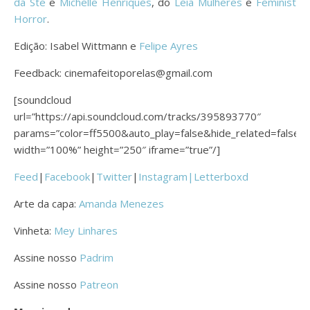
da Ste
e
Michelle Henriques
, do
Leia Mulheres
e
Feminist
Horror
.
Edição: Isabel Wittmann e
Felipe Ayres
Feedback: cinemafeitoporelas@gmail.com
[soundcloud
url=”https://api.soundcloud.com/tracks/395893770″
params=”color=ff5500&auto_play=false&hide_related=fals
width=”100%” height=”250″ iframe=”true”/]
Feed
|
Facebook
|
Twitter
|
Instagram|
Letterboxd
Arte da capa:
Amanda Menezes
Vinheta:
Mey Linhares
Assine nosso
Padrim
Assine nosso
Patreon