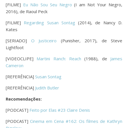
[FILME]
Eu Não Sou Seu Negro
(I am Not Your Negro,
2016), de Raoul Peck
[FILME]
Regarding Susan Sontag
(2014), de Nancy D.
Kates
[SERIADO]
O Justiceiro
(Punisher, 2017), de Steve
Lightfoot
[VIDEOCLIPE]
Martini Ranch: Reach
(1988), de
James
Cameron
[REFERÊNCIA]
Susan Sontag
[REFERÊNCIA]
Judith Butler
Recomendações:
[PODCAST]
Feito por Elas #23 Claire Denis
[PODCAST]
Cinema em Cena #162: Os filmes de Kathryn
Bigelow