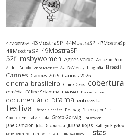
43MostraSP
44MostraSP
47MostraSp
42MostraSP
49MostraSP
48MostraSP
52filmsbywomen
Agnès Varda
Amazon Prime
Brasil
Andrea Arnold
Ava DuVernay
biografia
Anna Muylaert
Cannes
Cannes 2025
Cannes 2026
cobertura
cinema brasileiro
Claire Denis
Céline Sciamma
comédia
Dee Rees
Dia das Bruxas
drama
documentário
entrevista
festival
Fleabag
Fleabag por Elas
ficção científica
Greta Gerwig
Gabriela Amaral Almeida
Halloween
Jane Campion
Juliana Rojas
Julia Ducournau
Kathryn Bigelow
listas
Kelly Reichardt
Lana Wachowski
Lilly Wachowski