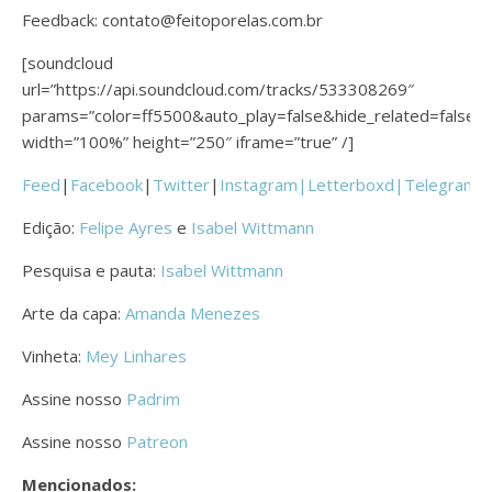
Feedback: contato@feitoporelas.com.br
[soundcloud
url=”https://api.soundcloud.com/tracks/533308269″
params=”color=ff5500&auto_play=false&hide_related=fals
width=”100%” height=”250″ iframe=”true” /]
Feed
|
Facebook
|
Twitter
|
Instagram|
Letterboxd
|
Telegram
Edição:
Felipe Ayres
e
Isabel Wittmann
Pesquisa e pauta:
Isabel Wittmann
Arte da capa:
Amanda Menezes
Vinheta:
Mey Linhares
Assine nosso
Padrim
Assine nosso
Patreon
Mencionados: