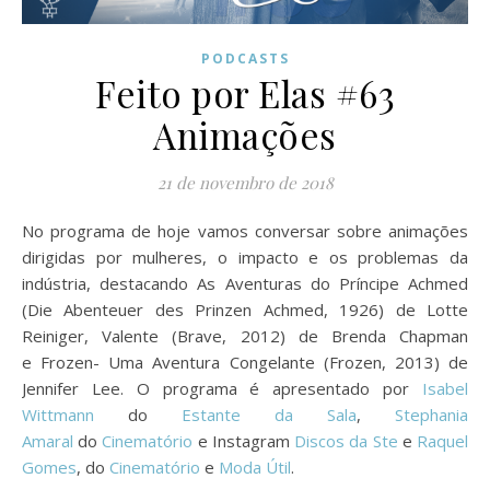
PODCASTS
Feito por Elas #63
Animações
21 de novembro de 2018
No programa de hoje vamos conversar sobre animações
dirigidas por mulheres, o impacto e os problemas da
indústria, destacando As Aventuras do Príncipe Achmed
(Die Abenteuer des Prinzen Achmed, 1926) de Lotte
Reiniger, Valente (Brave, 2012) de Brenda Chapman
e Frozen- Uma Aventura Congelante (Frozen, 2013) de
Jennifer Lee. O programa é apresentado por
Isabel
Wittmann
do
Estante da Sala
,
Stephania
Amaral
do
Cinematório
e Instagram
Discos da Ste
e
Raquel
Gomes
, do
Cinematório
e
Moda Útil
.