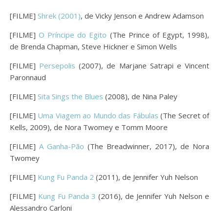
[FILME]
Shrek (2001)
, de Vicky Jenson e Andrew Adamson
[FILME]
O Príncipe do Egito
(The Prince of Egypt, 1998),
de Brenda Chapman, Steve Hickner e Simon Wells
[FILME]
Persepolis
(2007), de Marjane Satrapi e Vincent
Paronnaud
[FILME]
Sita Sings the Blues
(2008), de Nina Paley
[FILME]
Uma Viagem ao Mundo das Fábulas
(The Secret of
Kells, 2009), de Nora Twomey e Tomm Moore
[FILME]
A Ganha-Pão
(The Breadwinner, 2017), de Nora
Twomey
[FILME]
Kung Fu Panda 2
(2011), de Jennifer Yuh Nelson
[FILME]
Kung Fu Panda 3
(2016), de Jennifer Yuh Nelson e
Alessandro Carloni