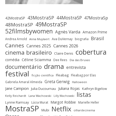
43MostraSP
44MostraSP
47MostraSp
42MostraSP
49MostraSP
48MostraSP
52filmsbywomen
Agnès Varda
Amazon Prime
Brasil
Andrea Arnold
Ava DuVernay
biografia
Anna Muylaert
Cannes
Cannes 2025
Cannes 2026
cobertura
cinema brasileiro
Claire Denis
Céline Sciamma
comédia
Dee Rees
Dia das Bruxas
drama
documentário
entrevista
festival
Fleabag
Fleabag por Elas
ficção científica
Greta Gerwig
Gabriela Amaral Almeida
Halloween
Jane Campion
Juliana Rojas
Julia Ducournau
Kathryn Bigelow
listas
Kelly Reichardt
Lana Wachowski
Lilly Wachowski
Margot Robbie
Lynne Ramsay
Lúcia Murat
Marielle Heller
MostraSP
Netflix
Mubi
olhardecinema