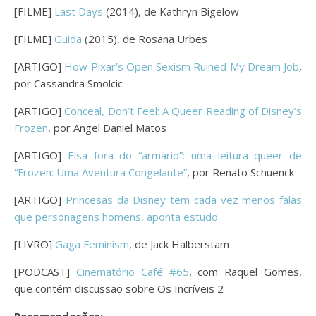
[FILME]
Last Days
(2014), de Kathryn Bigelow
[FILME]
Guida
(2015), de Rosana Urbes
[ARTIGO]
How Pixar’s Open Sexism Ruined My Dream Job
,
por Cassandra Smolcic
[ARTIGO]
Conceal, Don’t Feel: A Queer Reading of Disney’s
Frozen
, por Angel Daniel Matos
[ARTIGO]
Elsa fora do “armário”: uma leitura queer de
“Frozen: Uma Aventura Congelante”
, por Renato Schuenck
[ARTIGO]
Princesas da Disney tem cada vez menos falas
que personagens homens, aponta estudo
[LIVRO]
Gaga Feminism
, de Jack Halberstam
[PODCAST]
Cinematório Café #65
, com Raquel Gomes,
que contém discussão sobre Os Incríveis 2
Recomendações: