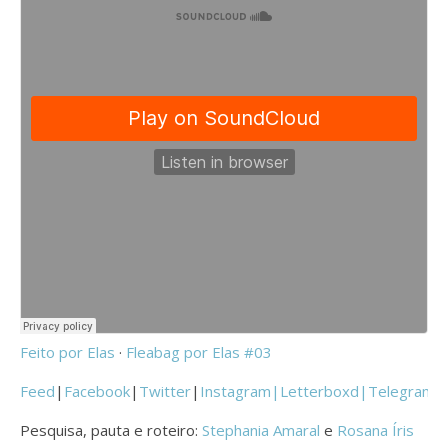
Feito por Elas
·
Fleabag por Elas #03
Feed
|
Facebook
|
Twitter
|
Instagram|
Letterboxd
|
Telegram
Pesquisa, pauta e roteiro:
Stephania Amaral
e
Rosana Íris