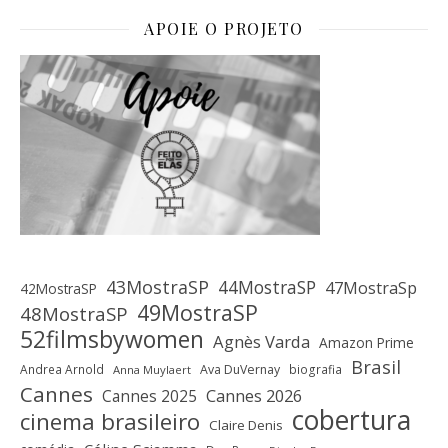
APOIE O PROJETO
43MostraSP
44MostraSP
47MostraSp
42MostraSP
49MostraSP
48MostraSP
52filmsbywomen
Agnès Varda
Amazon Prime
Brasil
Andrea Arnold
Ava DuVernay
biografia
Anna Muylaert
Cannes
Cannes 2025
Cannes 2026
cobertura
cinema brasileiro
Claire Denis