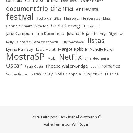
Céline Sciamma
comédia
Dee Rees
Dia das Bruxas
drama
documentário
entrevista
festival
Fleabag
Fleabag por Elas
ficção científica
Greta Gerwig
Gabriela Amaral Almeida
Halloween
Jane Campion
Juliana Rojas
Julia Ducournau
Kathryn Bigelow
listas
Kelly Reichardt
Lana Wachowski
Lilly Wachowski
Margot Robbie
Lynne Ramsay
Lúcia Murat
Marielle Heller
MostraSP
Netflix
Mubi
olhardecinema
Oscar
romance
Phoebe Waller-Bridge
Petra Costa
publi
suspense
Sofia Coppola
Sarah Polley
Telecine
Saoirse Ronan
2026 Feito por Elas - Isabel Wittmann ©
Ashe Tema por
WP Royal
.