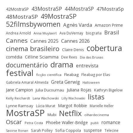
43MostraSP
44MostraSP
47MostraSp
42MostraSP
49MostraSP
48MostraSP
52filmsbywomen
Agnès Varda
Amazon Prime
Brasil
Andrea Arnold
Ava DuVernay
biografia
Anna Muylaert
Cannes
Cannes 2025
Cannes 2026
cobertura
cinema brasileiro
Claire Denis
Céline Sciamma
comédia
Dee Rees
Dia das Bruxas
drama
documentário
entrevista
festival
Fleabag
Fleabag por Elas
ficção científica
Greta Gerwig
Gabriela Amaral Almeida
Halloween
Jane Campion
Juliana Rojas
Julia Ducournau
Kathryn Bigelow
listas
Kelly Reichardt
Lana Wachowski
Lilly Wachowski
Margot Robbie
Lynne Ramsay
Lúcia Murat
Marielle Heller
MostraSP
Netflix
Mubi
olhardecinema
Oscar
romance
Phoebe Waller-Bridge
Petra Costa
publi
suspense
Sofia Coppola
Sarah Polley
Telecine
Saoirse Ronan