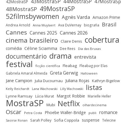
43MostraSP
44MostraSP
47MostraSp
42MostraSP
49MostraSP
48MostraSP
52filmsbywomen
Agnès Varda
Amazon Prime
Brasil
Andrea Arnold
Ava DuVernay
biografia
Anna Muylaert
Cannes
Cannes 2025
Cannes 2026
cobertura
cinema brasileiro
Claire Denis
Céline Sciamma
comédia
Dee Rees
Dia das Bruxas
drama
documentário
entrevista
festival
Fleabag
Fleabag por Elas
ficção científica
Greta Gerwig
Gabriela Amaral Almeida
Halloween
Jane Campion
Juliana Rojas
Julia Ducournau
Kathryn Bigelow
listas
Kelly Reichardt
Lana Wachowski
Lilly Wachowski
Margot Robbie
Lynne Ramsay
Lúcia Murat
Marielle Heller
MostraSP
Netflix
Mubi
olhardecinema
Oscar
romance
Phoebe Waller-Bridge
Petra Costa
publi
suspense
Sofia Coppola
Sarah Polley
Telecine
Saoirse Ronan