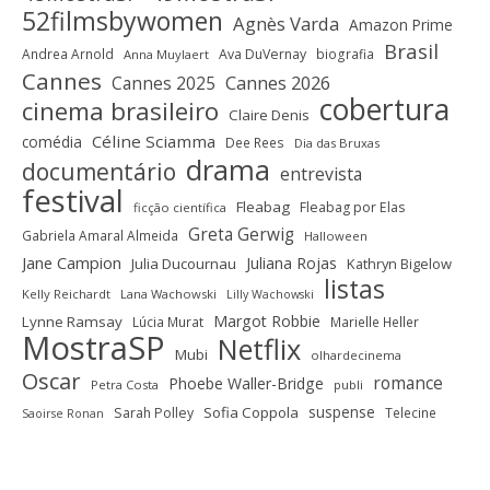
52filmsbywomen
Agnès Varda
Amazon Prime
Brasil
Andrea Arnold
Ava DuVernay
biografia
Anna Muylaert
Cannes
Cannes 2025
Cannes 2026
cobertura
cinema brasileiro
Claire Denis
Céline Sciamma
comédia
Dee Rees
Dia das Bruxas
drama
documentário
entrevista
festival
Fleabag
Fleabag por Elas
ficção científica
Greta Gerwig
Gabriela Amaral Almeida
Halloween
Jane Campion
Juliana Rojas
Julia Ducournau
Kathryn Bigelow
listas
Kelly Reichardt
Lana Wachowski
Lilly Wachowski
Margot Robbie
Lynne Ramsay
Lúcia Murat
Marielle Heller
MostraSP
Netflix
Mubi
olhardecinema
Oscar
romance
Phoebe Waller-Bridge
Petra Costa
publi
suspense
Sofia Coppola
Sarah Polley
Telecine
Saoirse Ronan