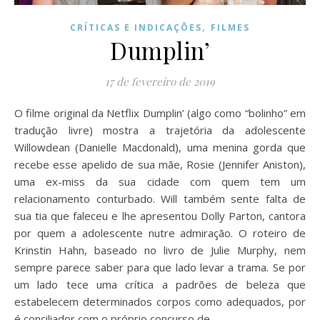
,
CRÍTICAS E INDICAÇÕES
FILMES
Dumplin’
17 de fevereiro de 2019
O filme original da Netflix Dumplin’ (algo como “bolinho” em
tradução livre) mostra a trajetória da adolescente
Willowdean (Danielle Macdonald), uma menina gorda que
recebe esse apelido de sua mãe, Rosie (Jennifer Aniston),
uma ex-miss da sua cidade com quem tem um
relacionamento conturbado. Will também sente falta de
sua tia que faleceu e lhe apresentou Dolly Parton, cantora
por quem a adolescente nutre admiração. O roteiro de
Krinstin Hahn, baseado no livro de Julie Murphy, nem
sempre parece saber para que lado levar a trama. Se por
um lado tece uma crítica a padrões de beleza que
estabelecem determinados corpos como adequados, por
é conciliador com o próprio concurso de…