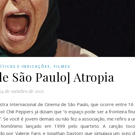
,
ÍTICAS E INDICAÇÕES
FILMES
de São Paulo] Atropia
24 de outubro de 2025
stra Internacional de Cinema de São Paulo, que ocorre entre 16
 Chili Peppers já diziam que “o espaço pode ser a fronteira fina
 Se você é jovem demais ou não fez a associação, me refiro a 
co homônimo lançado em 1999 pelo quarteto. A canção toc
do por Valerie Faris e Jonathan Dayton) que simulava um jogo 