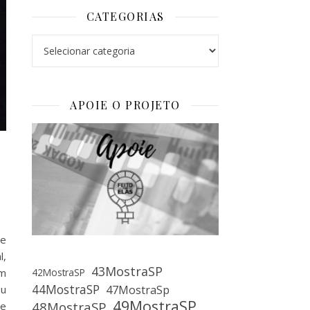
CATEGORIAS
Categorias
APOIE O PROJETO
 e
l,
43MostraSP
um
42MostraSP
44MostraSP
ou
47MostraSp
49MostraSP
48MostraSP
de