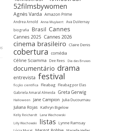
52filmsbywomen
Agnès Varda
Amazon Prime
Andrea Arnold
Ava DuVernay
Anna Muylaert
Cannes
Brasil
biografia
Cannes 2025
Cannes 2026
cinema brasileiro
Claire Denis
os
cobertura
comédia
Céline Sciamma
Dee Rees
Dia das Bruxas
drama
documentário
festival
entrevista
Fleabag
Fleabag por Elas
ficção científica
Greta Gerwig
Gabriela Amaral Almeida
Jane Campion
Julia Ducournau
Halloween
Juliana Rojas
Kathryn Bigelow
Kelly Reichardt
Lana Wachowski
listas
Lynne Ramsay
Lilly Wachowski
Margot Robbie
Lúcia Murat
Marielle Heller