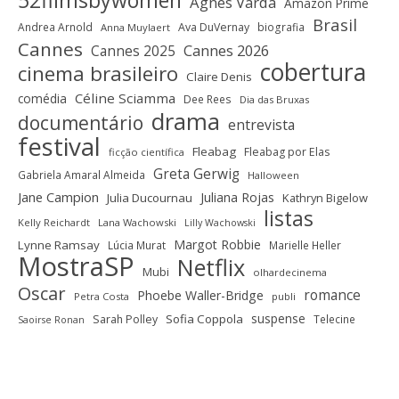
Agnès Varda
Amazon Prime
Brasil
Andrea Arnold
Ava DuVernay
biografia
Anna Muylaert
Cannes
Cannes 2025
Cannes 2026
cobertura
cinema brasileiro
Claire Denis
Céline Sciamma
comédia
Dee Rees
Dia das Bruxas
drama
documentário
entrevista
festival
Fleabag
Fleabag por Elas
ficção científica
Greta Gerwig
Gabriela Amaral Almeida
Halloween
Jane Campion
Juliana Rojas
Julia Ducournau
Kathryn Bigelow
listas
Kelly Reichardt
Lana Wachowski
Lilly Wachowski
Margot Robbie
Lynne Ramsay
Lúcia Murat
Marielle Heller
MostraSP
Netflix
Mubi
olhardecinema
Oscar
romance
Phoebe Waller-Bridge
Petra Costa
publi
suspense
Sofia Coppola
Sarah Polley
Telecine
Saoirse Ronan