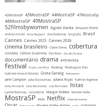
43MostraSP
44MostraSP
47MostraSp
42MostraSP
49MostraSP
48MostraSP
52filmsbywomen
Agnès Varda
Amazon Prime
Brasil
Andrea Arnold
Ava DuVernay
biografia
Anna Muylaert
Cannes
Cannes 2025
Cannes 2026
cobertura
cinema brasileiro
Claire Denis
Céline Sciamma
comédia
Dee Rees
Dia das Bruxas
drama
documentário
entrevista
festival
Fleabag
Fleabag por Elas
ficção científica
Greta Gerwig
Gabriela Amaral Almeida
Halloween
Jane Campion
Juliana Rojas
Julia Ducournau
Kathryn Bigelow
listas
Kelly Reichardt
Lana Wachowski
Lilly Wachowski
Margot Robbie
Lynne Ramsay
Lúcia Murat
Marielle Heller
MostraSP
Netflix
Mubi
olhardecinema
Oscar
romance
Phoebe Waller-Bridge
Petra Costa
publi