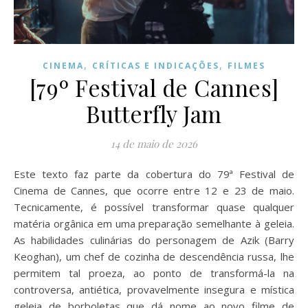
,
,
CINEMA
CRÍTICAS E INDICAÇÕES
FILMES
[79º Festival de Cannes]
Butterfly Jam
14 de maio de 2026
Este texto faz parte da cobertura do 79ª Festival de
Cinema de Cannes, que ocorre entre 12 e 23 de maio.
Tecnicamente, é possível transformar quase qualquer
matéria orgânica em uma preparação semelhante à geleia.
As habilidades culinárias do personagem de Azik (Barry
Keoghan), um chef de cozinha de descendência russa, lhe
permitem tal proeza, ao ponto de transformá-la na
controversa, antiética, provavelmente insegura e mística
geleia de borboletas que dá nome ao novo filme de