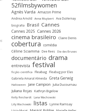
52filmsbywomen
Agnès Varda
Amazon Prime
Andrea Arnold
Ava DuVernay
Anna Muylaert
Cannes
Brasil
biografia
Cannes 2025
Cannes 2026
cinema brasileiro
Claire Denis
os
cobertura
comédia
Céline Sciamma
Dee Rees
Dia das Bruxas
drama
documentário
festival
entrevista
Fleabag
Fleabag por Elas
ficção científica
Greta Gerwig
Gabriela Amaral Almeida
Jane Campion
Julia Ducournau
Halloween
Juliana Rojas
Kathryn Bigelow
Kelly Reichardt
Lana Wachowski
listas
Lynne Ramsay
Lilly Wachowski
Margot Robbie
Lúcia Murat
Marielle Heller