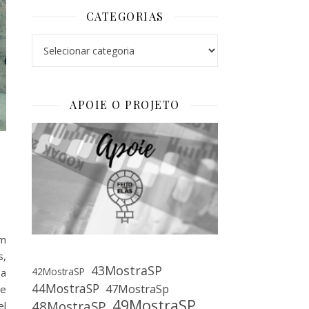
CATEGORIAS
Categorias
APOIE O PROJETO
um
s,
43MostraSP
42MostraSP
 a
44MostraSP
47MostraSp
 e
49MostraSP
48MostraSP
el