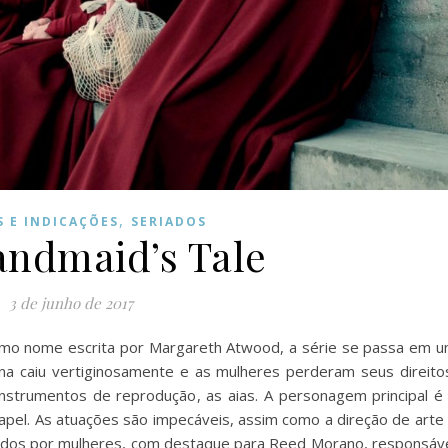
,
S E INDICAÇÕES
SERIADOS
ndmaid’s Tale
3 de junho de 2017
esmo nome escrita por Margareth Atwood, a série se passa em 
na caiu vertiginosamente e as mulheres perderam seus direito
nstrumentos de reprodução, as aias. A personagem principal é
apel. As atuações são impecáveis, assim como a direção de arte
rigidos por mulheres, com destaque para Reed Morano, responsáv