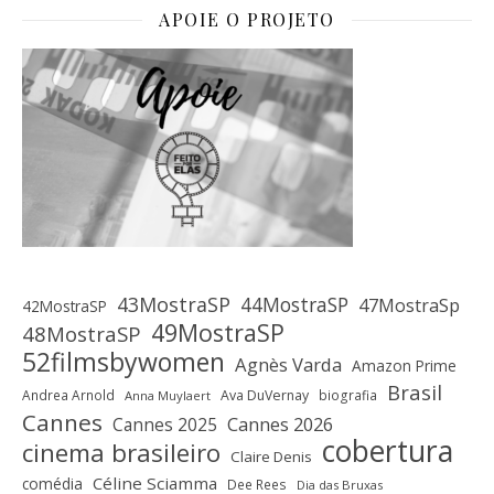
APOIE O PROJETO
43MostraSP
44MostraSP
47MostraSp
42MostraSP
49MostraSP
48MostraSP
52filmsbywomen
Agnès Varda
Amazon Prime
Brasil
Andrea Arnold
Ava DuVernay
biografia
Anna Muylaert
Cannes
Cannes 2025
Cannes 2026
cobertura
cinema brasileiro
Claire Denis
Céline Sciamma
comédia
Dee Rees
Dia das Bruxas