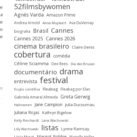
52filmsbywomen
 e
Agnès Varda
ca
Amazon Prime
de
Andrea Arnold
Ava DuVernay
Anna Muylaert
Cannes
do
Brasil
biografia
de
Cannes 2025
Cannes 2026
cinema brasileiro
Claire Denis
cobertura
comédia
Céline Sciamma
Dee Rees
Dia das Bruxas
drama
documentário
festival
entrevista
os
Fleabag
Fleabag por Elas
ficção científica
Greta Gerwig
Gabriela Amaral Almeida
Jane Campion
Julia Ducournau
Halloween
Juliana Rojas
Kathryn Bigelow
Kelly Reichardt
Lana Wachowski
listas
Lynne Ramsay
Lilly Wachowski
Margot Robbie
Lúcia Murat
Marielle Heller