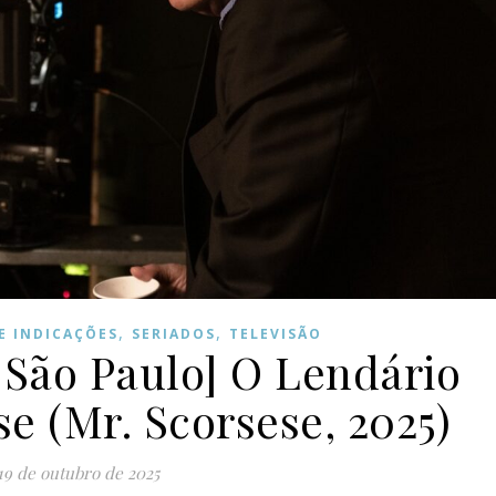
,
,
 E INDICAÇÕES
SERIADOS
TELEVISÃO
 São Paulo] O Lendário
e (Mr. Scorsese, 2025)
19 de outubro de 2025