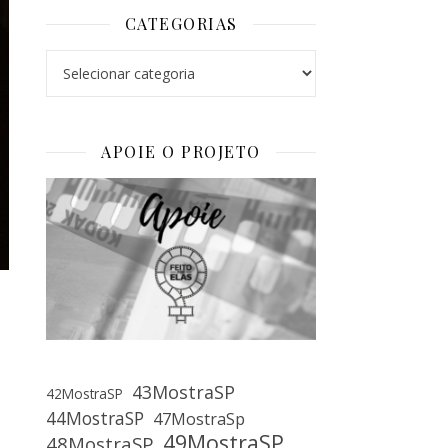
CATEGORIAS
Categorias
APOIE O PROJETO
43MostraSP
42MostraSP
44MostraSP
47MostraSp
49MostraSP
48MostraSP