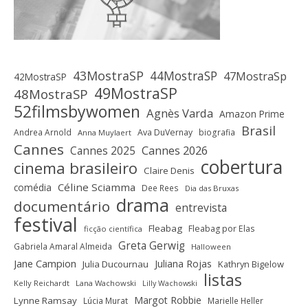
43MostraSP
44MostraSP
47MostraSp
42MostraSP
49MostraSP
48MostraSP
52filmsbywomen
Agnès Varda
Amazon Prime
Brasil
Andrea Arnold
Ava DuVernay
biografia
Anna Muylaert
Cannes
Cannes 2025
Cannes 2026
cobertura
cinema brasileiro
Claire Denis
Céline Sciamma
comédia
Dee Rees
Dia das Bruxas
drama
documentário
entrevista
festival
Fleabag
Fleabag por Elas
ficção científica
Greta Gerwig
Gabriela Amaral Almeida
Halloween
Jane Campion
Juliana Rojas
Julia Ducournau
Kathryn Bigelow
listas
Kelly Reichardt
Lana Wachowski
Lilly Wachowski
Margot Robbie
Lynne Ramsay
Lúcia Murat
Marielle Heller