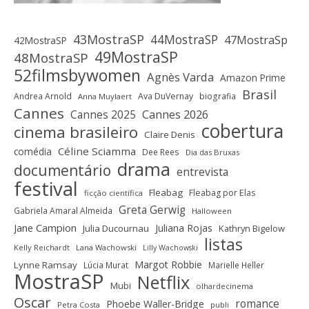
43MostraSP
44MostraSP
47MostraSp
42MostraSP
49MostraSP
48MostraSP
52filmsbywomen
Agnès Varda
Amazon Prime
Brasil
Andrea Arnold
Ava DuVernay
biografia
Anna Muylaert
Cannes
Cannes 2025
Cannes 2026
cobertura
cinema brasileiro
Claire Denis
Céline Sciamma
comédia
Dee Rees
Dia das Bruxas
drama
documentário
entrevista
festival
Fleabag
Fleabag por Elas
ficção científica
Greta Gerwig
Gabriela Amaral Almeida
Halloween
Jane Campion
Juliana Rojas
Julia Ducournau
Kathryn Bigelow
listas
Kelly Reichardt
Lana Wachowski
Lilly Wachowski
Margot Robbie
Lynne Ramsay
Lúcia Murat
Marielle Heller
MostraSP
Netflix
Mubi
olhardecinema
Oscar
romance
Phoebe Waller-Bridge
Petra Costa
publi