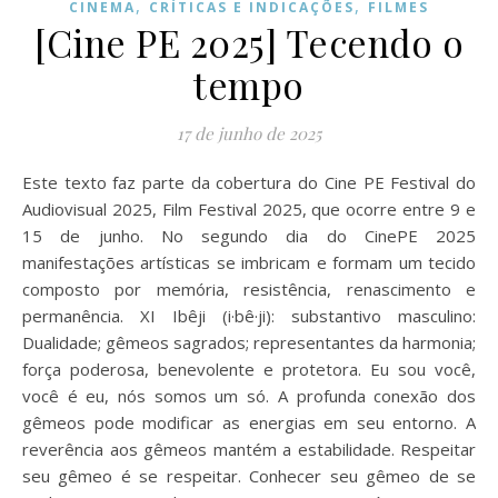
,
,
CINEMA
CRÍTICAS E INDICAÇÕES
FILMES
[Cine PE 2025] Tecendo o
tempo
17 de junho de 2025
Este texto faz parte da cobertura do Cine PE Festival do
Audiovisual 2025, Film Festival 2025, que ocorre entre 9 e
15 de junho. No segundo dia do CinePE 2025
manifestações artísticas se imbricam e formam um tecido
composto por memória, resistência, renascimento e
permanência. XI Ibêji (i·bê·ji): substantivo masculino:
Dualidade; gêmeos sagrados; representantes da harmonia;
força poderosa, benevolente e protetora. Eu sou você,
você é eu, nós somos um só. A profunda conexão dos
gêmeos pode modificar as energias em seu entorno. A
reverência aos gêmeos mantém a estabilidade. Respeitar
seu gêmeo é se respeitar. Conhecer seu gêmeo de se