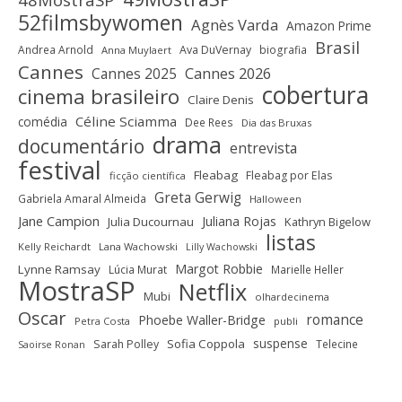
52filmsbywomen
Agnès Varda
Amazon Prime
Brasil
Andrea Arnold
Ava DuVernay
biografia
Anna Muylaert
Cannes
Cannes 2025
Cannes 2026
cobertura
cinema brasileiro
Claire Denis
Céline Sciamma
comédia
Dee Rees
Dia das Bruxas
drama
documentário
entrevista
festival
Fleabag
Fleabag por Elas
ficção científica
Greta Gerwig
Gabriela Amaral Almeida
Halloween
Jane Campion
Juliana Rojas
Julia Ducournau
Kathryn Bigelow
listas
Kelly Reichardt
Lana Wachowski
Lilly Wachowski
Margot Robbie
Lynne Ramsay
Lúcia Murat
Marielle Heller
MostraSP
Netflix
Mubi
olhardecinema
Oscar
romance
Phoebe Waller-Bridge
Petra Costa
publi
suspense
Sofia Coppola
Sarah Polley
Telecine
Saoirse Ronan