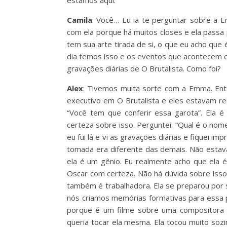
Camila
: Você… Eu ia te perguntar sobre a Em
com ela porque há muitos closes e ela passa 
tem sua arte tirada de si, o que eu acho qu
dia temos isso e os eventos que acontecem c
gravações diárias de O Brutalista. Como foi?
Alex
: Tivemos muita sorte com a Emma. En
executivo em O Brutalista e eles estavam re
“Você tem que conferir essa garota”. Ela é 
certeza sobre isso. Perguntei: “Qual é o nome
eu fui lá e vi as gravações diárias e fiquei i
tomada era diferente das demais. Não estav
ela é um gênio. Eu realmente acho que ela 
Oscar com certeza. Não há dúvida sobre isso. 
também é trabalhadora. Ela se preparou por
nós criamos memórias formativas para essa p
porque é um filme sobre uma compositora e 
queria tocar ela mesma. Ela tocou muito so