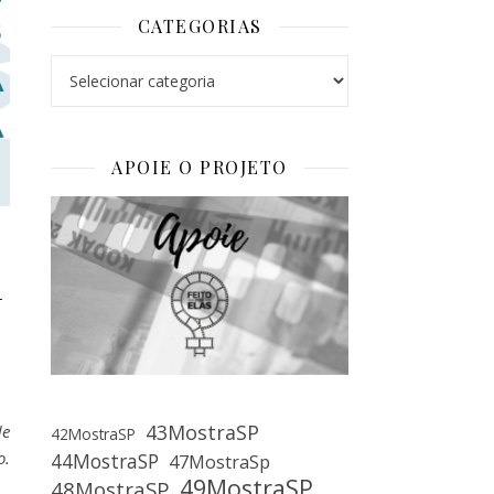
CATEGORIAS
Categorias
APOIE O PROJETO
m
43MostraSP
de
42MostraSP
o.
44MostraSP
47MostraSp
49MostraSP
48MostraSP