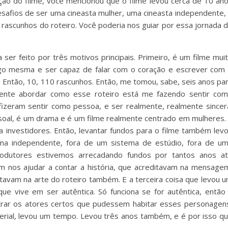
ição do filme, você mencionou que o filme levou cerca de 10 an
desafios de ser uma cineasta mulher, uma cineasta independente,
rascunhos do roteiro. Você poderia nos guiar por essa jornada 
 ser feito por três motivos principais. Primeiro, é um filme mui
igo mesma e ser capaz de falar com o coração e escrever com
s. Então, 10, 110 rascunhos. Então, me tomou, sabe, seis anos pa
mente abordar como esse roteiro está me fazendo sentir co
fizeram sentir como pessoa, e ser realmente, realmente sincer
soal, é um drama e é um filme realmente centrado em mulheres.
ara investidores. Então, levantar fundos para o filme também lev
a independente, fora de um sistema de estúdio, fora de u
odutores estivemos arrecadando fundos por tantos anos a
 nos ajudar a contar a história, que acreditavam na mensage
tavam na arte do roteiro também. E a terceira coisa que levou 
e vive em ser autêntica. Só funciona se for autêntica, então
trar os atores certos que pudessem habitar esses personagen
rial, levou um tempo. Levou três anos também, e é por isso q