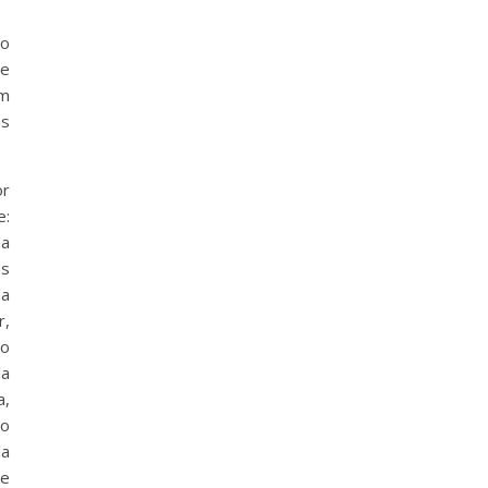
to
ue
em
as
or
e:
ha
as
da
r,
 o
la
a,
no
la
de