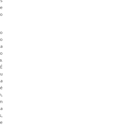
os
 e
do
to
 o
ra
mo
a.
 É
ou
ma
té
m,
um
 a
s,
ue