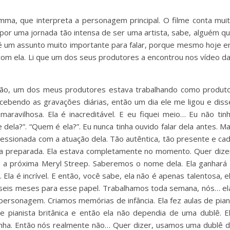
ma, ​​que interpreta a personagem principal. O filme conta mui
por uma jornada tão intensa de ser uma artista, sabe, alguém q
e é um assunto muito importante para falar, porque mesmo hoje 
om ela. Li que um dos seus produtores a encontrou nos vídeo d
tão, um dos meus produtores estava trabalhando como produt
cebendo as gravações diárias, então um dia ele me ligou e diss
maravilhosa. Ela é inacreditável. E eu fiquei meio… Eu não tin
 dela?”. “Quem é ela?”. Eu nunca tinha ouvido falar dela antes. M
mpressionada com a atuação dela. Tão autêntica, tão presente e ca
a preparada. Ela estava completamente no momento. Quer dize
é a próxima Meryl Streep. Saberemos o nome dela. Ela ganhará
Ela é incrível. E então, você sabe, ela não é apenas talentosa, e
 seis meses para esse papel. Trabalhamos toda semana, nós… el
ersonagem. Criamos memórias de infância. Ela fez aulas de pia
pianista britânica e então ela não dependia de uma dublê. E
zinha. Então nós realmente não… Quer dizer, usamos uma dublê 