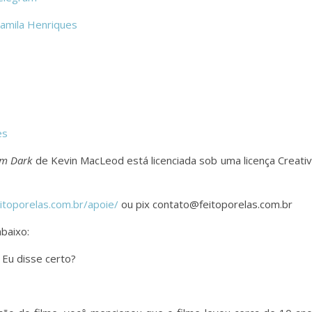
amila Henriques
es
ilm Dark
de Kevin MacLeod está licenciada sob uma licença Creati
eitoporelas.com.br/apoie/
ou pix contato@feitoporelas.com.br
abaixo:
 Eu disse certo?