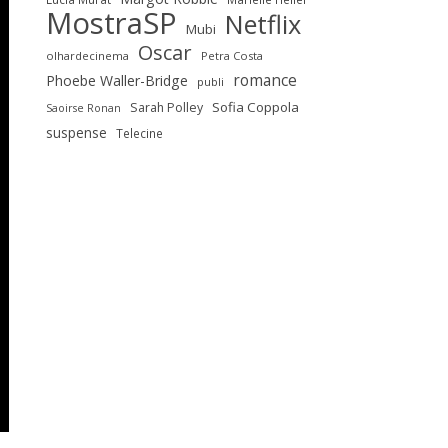
MostraSP
Netflix
Mubi
Oscar
olhardecinema
Petra Costa
romance
Phoebe Waller-Bridge
publi
Sofia Coppola
Sarah Polley
Saoirse Ronan
suspense
Telecine