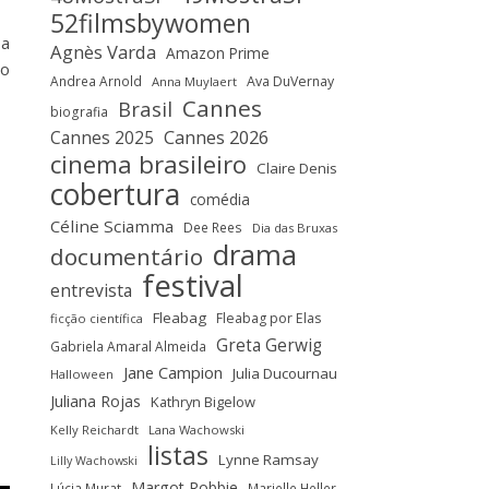
52filmsbywomen
 a
Agnès Varda
Amazon Prime
do
Andrea Arnold
Ava DuVernay
Anna Muylaert
Cannes
Brasil
biografia
Cannes 2025
Cannes 2026
cinema brasileiro
Claire Denis
cobertura
comédia
Céline Sciamma
Dee Rees
Dia das Bruxas
drama
documentário
festival
entrevista
Fleabag
Fleabag por Elas
ficção científica
Greta Gerwig
Gabriela Amaral Almeida
Jane Campion
Julia Ducournau
Halloween
Juliana Rojas
Kathryn Bigelow
Kelly Reichardt
Lana Wachowski
listas
Lynne Ramsay
Lilly Wachowski
Margot Robbie
Lúcia Murat
Marielle Heller