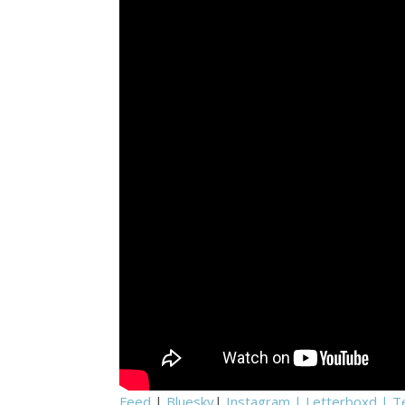
Feed
|
Bluesky
|
Instagram |
Letterboxd
|
T