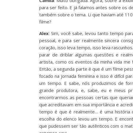
Camila
: Muito obrigada. Agora, sobre a exib
para ser feito. E já falamos antes sobre os 
também sobre o tema. Li que haviam até 110 
filme?
Alex
: Sim, você sabe, levou tanto tempo para
pessoal, e para ser realmente sincera cons
coração, isso leva tempo, isso leva rascunho
parar de driblar algumas questões e real
artista, como os eventos da minha vida me 
Então, a segunda parte é que é um filme pes
focado na jornada feminina e isso é difícil p
um tempo. E sabe, nós produzimos de form
grande produtora, e, sabe, eu e meus pr
encontrarmos as pessoas certas que queriam
que acreditavam em sua importância e acredi
tempo é que é realmente… é uma história qu
escolha do elenco levou um tempo. E encon
que pudessem ser tão autênticos com o mate
estamos aqui.