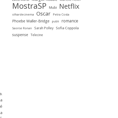
MostraSP
Netflix
Mubi
Oscar
olhardecinema
Petra Costa
romance
Phoebe Waller-Bridge
publi
Sofia Coppola
Sarah Polley
Saoirse Ronan
suspense
Telecine
a.
da
 é
 a