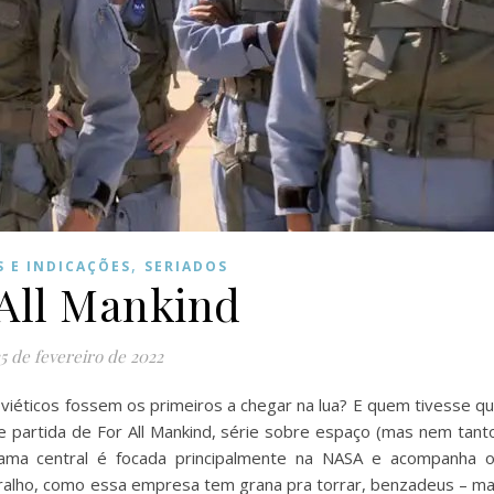
,
S E INDICAÇÕES
SERIADOS
 All Mankind
5 de fevereiro de 2022
oviéticos fossem os primeiros a chegar na lua? E quem tivesse q
e partida de For All Mankind, série sobre espaço (mas nem tant
ama central é focada principalmente na NASA e acompanha 
aralho, como essa empresa tem grana pra torrar, benzadeus – m