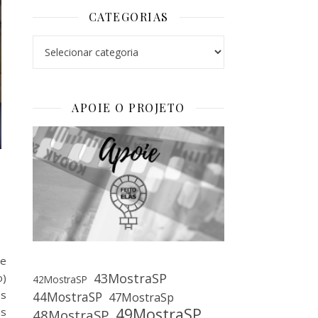
CATEGORIAS
Categorias
APOIE O PROJETO
ue
43MostraSP
o)
42MostraSP
os
44MostraSP
47MostraSp
49MostraSP
as
48MostraSP