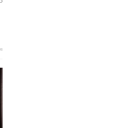
SÓ
os