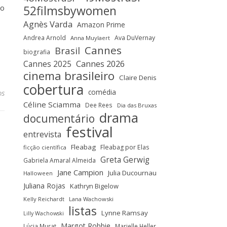
lo
52filmsbywomen
Agnès Varda
Amazon Prime
Andrea Arnold
Ava DuVernay
Anna Muylaert
Cannes
Brasil
biografia
Cannes 2025
Cannes 2026
cinema brasileiro
Claire Denis
cobertura
comédia
os
Céline Sciamma
Dee Rees
Dia das Bruxas
drama
documentário
festival
entrevista
Fleabag
Fleabag por Elas
ficção científica
Greta Gerwig
Gabriela Amaral Almeida
Jane Campion
Julia Ducournau
Halloween
Juliana Rojas
Kathryn Bigelow
Kelly Reichardt
Lana Wachowski
listas
Lynne Ramsay
Lilly Wachowski
Margot Robbie
Lúcia Murat
Marielle Heller