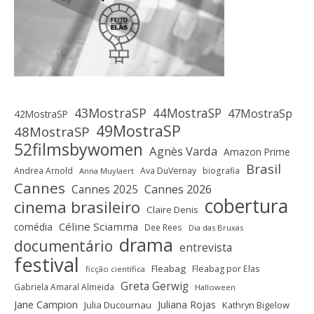
43MostraSP
44MostraSP
47MostraSp
42MostraSP
49MostraSP
48MostraSP
52filmsbywomen
Agnès Varda
Amazon Prime
Brasil
Andrea Arnold
Ava DuVernay
biografia
Anna Muylaert
Cannes
Cannes 2025
Cannes 2026
cobertura
cinema brasileiro
Claire Denis
Céline Sciamma
comédia
Dee Rees
Dia das Bruxas
drama
documentário
entrevista
festival
Fleabag
Fleabag por Elas
ficção científica
Greta Gerwig
Gabriela Amaral Almeida
Halloween
Jane Campion
Juliana Rojas
Julia Ducournau
Kathryn Bigelow