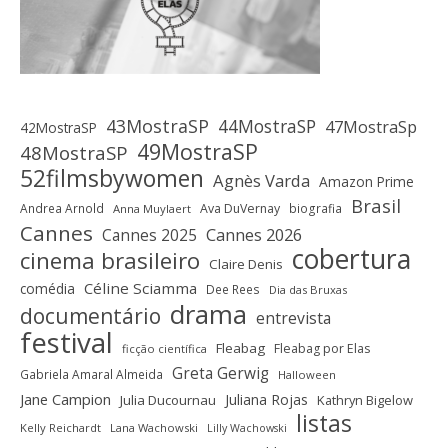
43MostraSP
44MostraSP
47MostraSp
42MostraSP
49MostraSP
48MostraSP
52filmsbywomen
Agnès Varda
Amazon Prime
Brasil
Andrea Arnold
Ava DuVernay
biografia
Anna Muylaert
Cannes
Cannes 2025
Cannes 2026
cobertura
cinema brasileiro
Claire Denis
Céline Sciamma
comédia
Dee Rees
Dia das Bruxas
drama
documentário
entrevista
festival
Fleabag
Fleabag por Elas
ficção científica
Greta Gerwig
Gabriela Amaral Almeida
Halloween
Jane Campion
Juliana Rojas
Julia Ducournau
Kathryn Bigelow
listas
Kelly Reichardt
Lana Wachowski
Lilly Wachowski